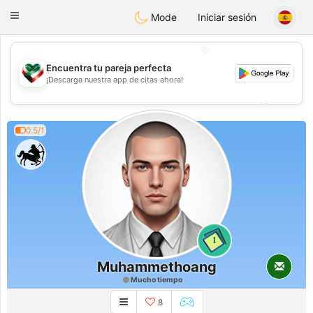
Kuwait
Chat
Toggle
Mode
Iniciar sesión
navigation
💖
Encuentra tu pareja perfecta
¡Descarga nuestra app de citas ahora!
💖
💕
💕
0.5/1
1
Muhammethoang
Mucho tiempo
8