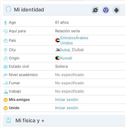
Mi identidad
Age
61 años
Aquí para
Relación seria
EmiratosÁrabes
País
Unidos
Dubai
City
Dubai
,
Origin
Kuwait
Estado civil
Soltera
Nivel académico
No especificado
Fumar
No especificado
trabajo
No especificado
Mis amigos
Iniciar sesión
Unido
Iniciar sesión
Mi física y +