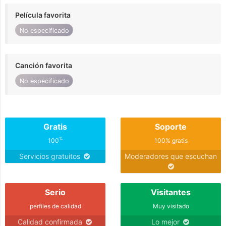
Película favorita
No especificado
Canción favorita
No especificado
Gratis
Soporte
%
100
100% gratis
Servicios gratuitos
Moderadores que escuchan
Serio
Visitantes
perfiles de calidad
Muy visitado
Calidad confirmada
Lo mejor