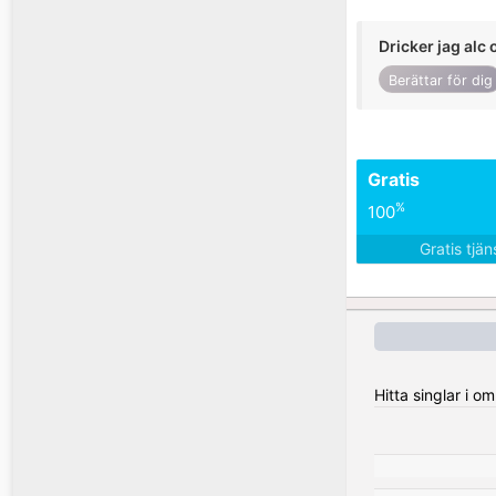
Dricker jag alc 
Berättar för dig
Gratis
%
100
Gratis tjä
Hitta singlar i 