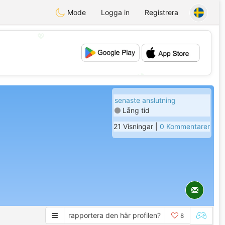
Mode
Logga in
Registrera
💖
💕
senaste anslutning
Lång tid
21 Visningar |
0 Kommentarer
rapportera den här profilen?
8