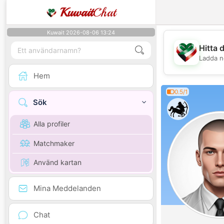
Kuwait
Chat
Kuwait 2026-08-06 13:24
Hitta 
Ladda n
Hem
0.5/1
Sök
Alla profiler
Matchmaker
Använd kartan
Mina Meddelanden
Chat