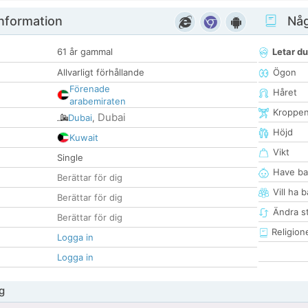
nformation
Någ
61 år gammal
Letar du
Allvarligt förhållande
Ögon
Förenade
Håret
arabemiraten
Kroppe
Dubai
Dubai
,
Höjd
Kuwait
Vikt
Single
Have ba
Berättar för dig
Vill ha 
Berättar för dig
Ändra st
Berättar för dig
Religion
Logga in
Logga in
g