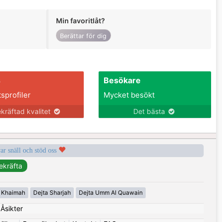
Min favoritlåt?
Berättar för dig
s
Besökare
tsprofiler
Mycket besökt
kräftad kvalitet
Det bästa
var snäll och stöd oss
l Khaimah
Dejta Sharjah
Dejta Umm Al Quawain
|
Åsikter