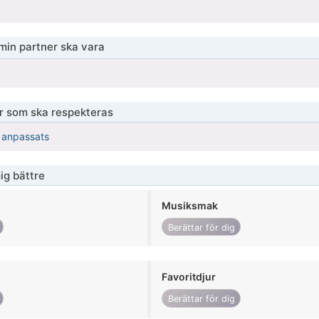
 min partner ska vara
er som ska respekteras
r anpassats
ig bättre
Musiksmak
Berättar för dig
Favoritdjur
Berättar för dig