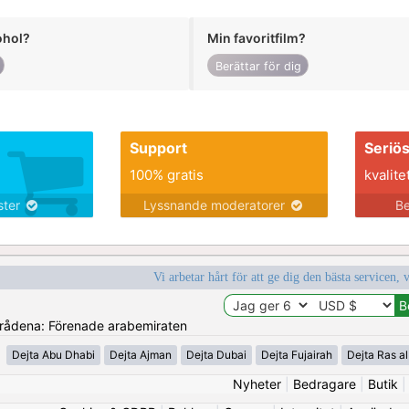
ohol?
Min favoritfilm?
Berättar för dig
Support
Seriö
100% gratis
kvalite
nster
Lyssnande moderatorer
Be
Vi arbetar hårt för att ge dig den bästa servicen, 
områdena: Förenade arabemiraten
Dejta Abu Dhabi
Dejta Ajman
Dejta Dubai
Dejta Fujairah
Dejta Ras a
Nyheter
|
Bedragare
|
Butik