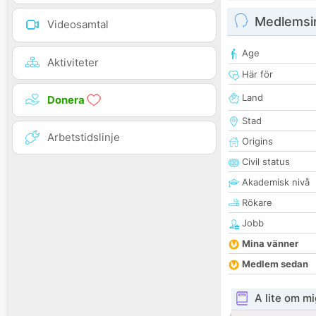
Medlemsi
Videosamtal
Age
Aktiviteter
Här för
Land
Donera
Stad
Arbetstidslinje
Origins
Civil status
Akademisk nivå
Rökare
Jobb
Mina vänner
Medlem sedan
A lite om mi