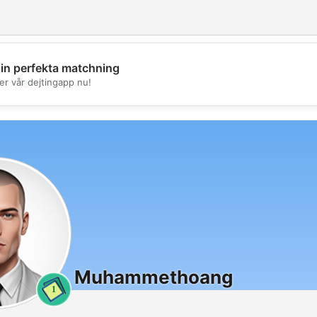
din perfekta matchning
💖
er vår dejtingapp nu!
💕
Muhammethoang
1