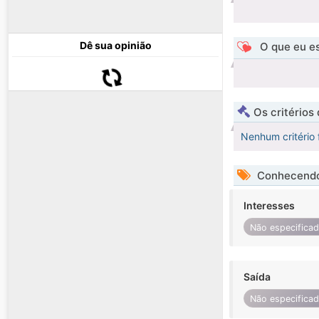
Dê sua opinião
O que eu es
Os critérios
Nenhum critério 
Conhecendo
Interesses
Não especifica
Saída
Não especifica