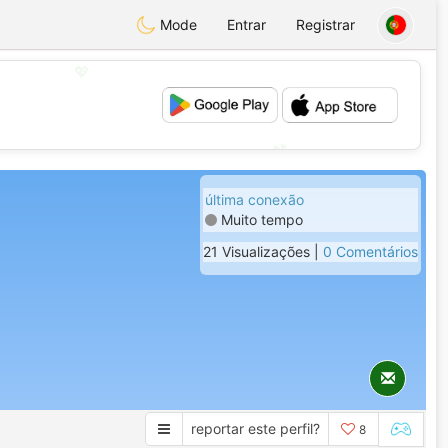
Mode
Entrar
Registrar
💖
💕
última conexão
Muito tempo
21 Visualizações |
0 Comentários
reportar este perfil?
8