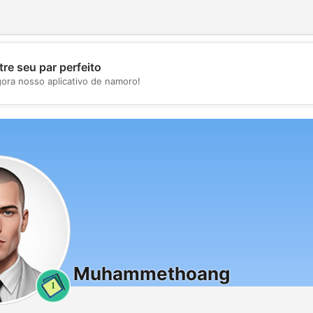
re seu par perfeito
💖
gora nosso aplicativo de namoro!
💕
Muhammethoang
1