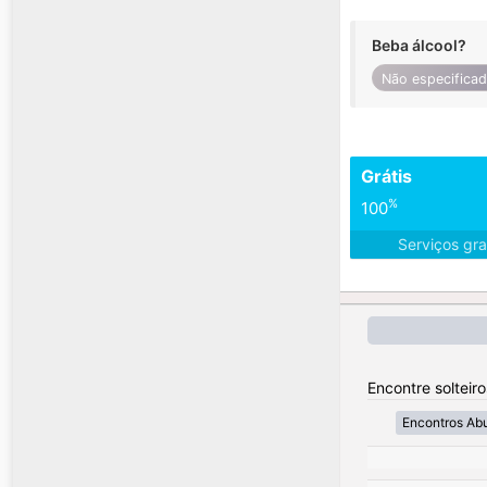
Beba álcool?
Não especifica
Grátis
%
100
Serviços gra
Encontre solteir
Encontros Ab