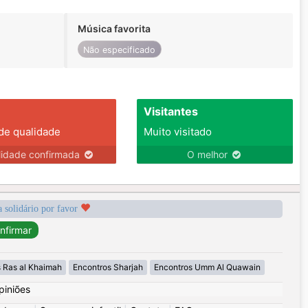
Música favorita
Não especificado
Visitantes
 de qualidade
Muito visitado
lidade confirmada
O melhor
a solidário por favor
 Ras al Khaimah
Encontros Sharjah
Encontros Umm Al Quawain
piniões