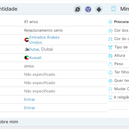
ntidade
Minh
61 anos
Procura
Relacionamento sério
Cor dos
Emirados Árabes
Cor do 
Unidos
Tipo de
Dubai
Dubai
,
Altura
Kuwait
Peso
único
Ter filh
Não especificado
Quer ter
Não especificado
Mudar C
Não especificado
A religiã
Entrar
Entrar
obre mim