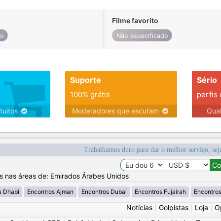
Filme favorito
do
Não especificado
Suporte
Sério
100% grátis
perfis
tuitos
Moderadores que escutam
Qua
Trabalhamos duro para dar o melhor serviço, sej
os nas áreas de: Emirados Árabes Unidos
u Dhabi
Encontros Ajman
Encontros Dubai
Encontros Fujairah
Encontros
Notícias
|
Golpistas
|
Loja
|
O