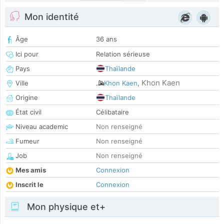
Mon identité
Âge
36 ans
Ici pour
Relation sérieuse
Pays
Thaïlande
Khon Kaen
Ville
Khon Kaen
,
Origine
Thaïlande
État civil
Célibataire
Niveau academic
Non renseigné
Fumeur
Non renseigné
Job
Non renseigné
Mes amis
Connexion
Inscrit le
Connexion
Mon physique et+