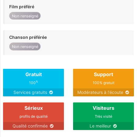
Film préféré
Non renseigné
Chanson préférée
Non renseigné
Gratuit
Support
%
100
100% gratuit
Services gratuits
Modérateurs à l'écoute
Sérieux
Visiteurs
profils de qualité
Très visité
Qualité confirmée
Le meilleur