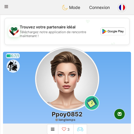
Kuwait
Chat
Toggle
Mode
Connexion
navigation
💖
Trouvez votre partenaire idéal
Téléchargez notre application de rencontre
💖
maintenant !
💕
💕
0.7/1
2
Ppoy0852
longtemps
3