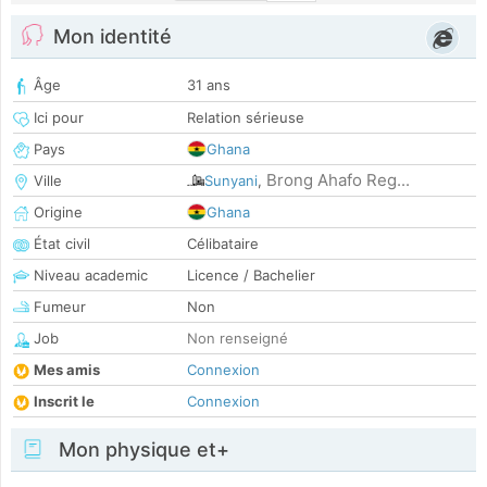
Mon identité
Âge
31 ans
Ici pour
Relation sérieuse
Pays
Ghana
Brong Ahafo Reg...
Ville
Sunyani
,
Origine
Ghana
État civil
Célibataire
Niveau academic
Licence / Bachelier
Fumeur
Non
Job
Non renseigné
Mes amis
Connexion
Inscrit le
Connexion
Mon physique et+