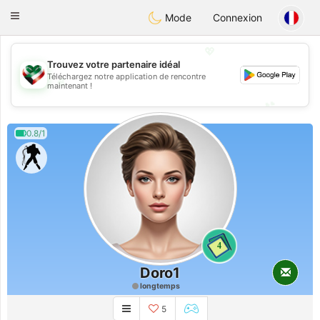
Kuwait
Chat
Toggle
Mode
Connexion
navigation
💖
Trouvez votre partenaire idéal
Téléchargez notre application de rencontre
💖
maintenant !
💕
💕
0.8/1
4
Doro1
longtemps
5