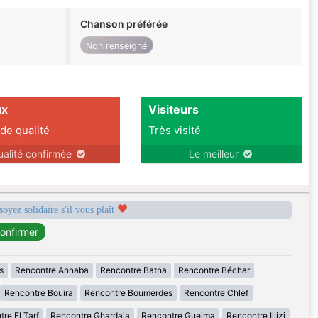
Chanson préférée
Non renseigné
ux
Visiteurs
 de qualité
Très visité
ualité confirmée
Le meilleur
soyez solidaire s'il vous plaît
s
Rencontre Annaba
Rencontre Batna
Rencontre Béchar
Rencontre Bouira
Rencontre Boumerdes
Rencontre Chlef
re El Tarf
Rencontre Ghardaia
Rencontre Guelma
Rencontre Illizi