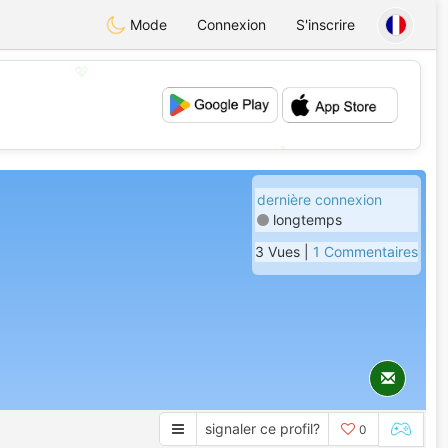
Mode
Connexion
S'inscrire
💖
💕
dernière connexion
longtemps
3 Vues |
1 Commentaires
signaler ce profil?
0