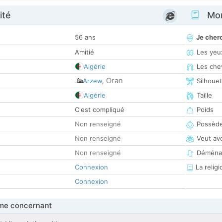
ité
Mon
56 ans
Je cher
Amitié
Les yeu
Algérie
Les che
Oran
Arzew
,
Silhoue
Algérie
Taille
C'est compliqué
Poids
Non renseigné
Possède
Non renseigné
Veut av
Non renseigné
Déména
Connexion
La religi
Connexion
me concernant