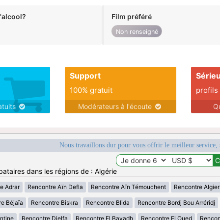
alcool?
Film préféré
Non renseigné
Support
Série
100% gratuit
profils
atuits
Modérateurs à l'écoute
Q
Nous travaillons dur pour vous offrir le meilleur service, 
ataires dans les régions de : Algérie
e Adrar
Rencontre Aïn Defla
Rencontre Aïn Témouchent
Rencontre Algier
e Béjaïa
Rencontre Biskra
Rencontre Blida
Rencontre Bordj Bou Arréridj
ntine
Rencontre Djelfa
Rencontre El Bayadh
Rencontre El Oued
Rencont