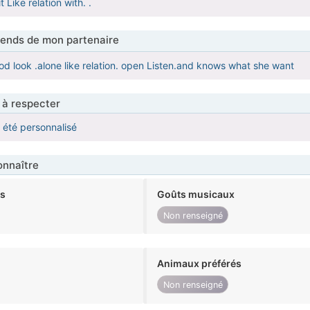
 Like relation with. .
tends de mon partenaire
d look .alone like relation. open Listen.and knows what she want
 à respecter
a été personnalisé
nnaître
ts
Goûts musicaux
Non renseigné
Animaux préférés
Non renseigné