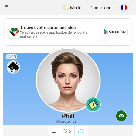
Kuwait
Chat
Toggle
Mode
Connexion
navigation
💖
Trouvez votre partenaire idéal
Téléchargez notre application de rencontre
💖
maintenant !
💕
💕
0/1
1
Phill
longtemps
0