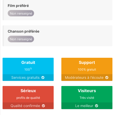
Film préféré
Non renseigné
Chanson préférée
Non renseigné
Gratuit
Support
%
100
100% gratuit
Services gratuits
Modérateurs à l'écoute
Sérieux
Visiteurs
profils de qualité
Très visité
Qualité confirmée
Le meilleur