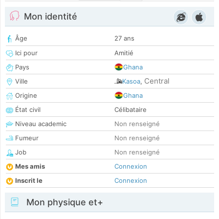
Mon identité
Âge
27 ans
Ici pour
Amitié
Pays
Ghana
Central
Ville
Kasoa
,
Origine
Ghana
État civil
Célibataire
Niveau academic
Non renseigné
Fumeur
Non renseigné
Job
Non renseigné
Mes amis
Connexion
Inscrit le
Connexion
Mon physique et+