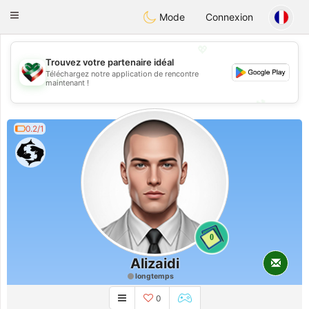
Kuwait
Chat
Toggle
Mode
Connexion
navigation
💖
Trouvez votre partenaire idéal
Téléchargez notre application de rencontre
💖
maintenant !
💕
💕
0.2/1
0
Alizaidi
longtemps
0