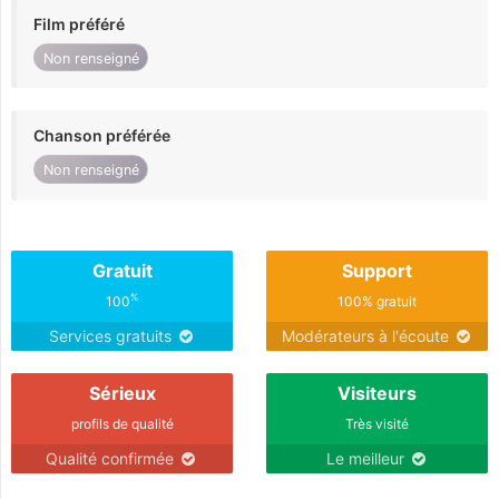
Film préféré
Non renseigné
Chanson préférée
Non renseigné
Gratuit
Support
%
100
100% gratuit
Services gratuits
Modérateurs à l'écoute
Sérieux
Visiteurs
profils de qualité
Très visité
Qualité confirmée
Le meilleur