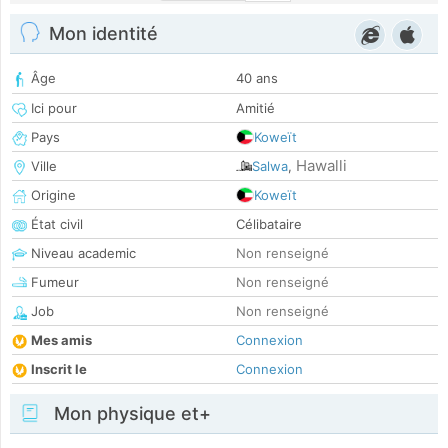
Mon identité
Âge
40 ans
Ici pour
Amitié
Pays
Koweït
Hawalli
Ville
Salwa
,
Origine
Koweït
État civil
Célibataire
Niveau academic
Non renseigné
Fumeur
Non renseigné
Job
Non renseigné
Mes amis
Connexion
Inscrit le
Connexion
Mon physique et+