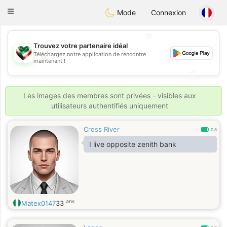
Kuwait
Chat
Toggle
Mode
Connexion
navigation
💖
Trouvez votre partenaire idéal
💖
Téléchargez notre application de rencontre
maintenant !
💕
💕
Les images des membres sont privées - visibles aux
utilisateurs authentifiés uniquement
Cross River
0.8
I live opposite zenith bank
ans
Matex0147
33