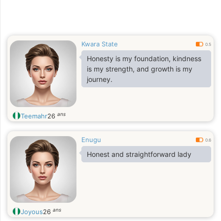
Kwara State
0.5
Honesty is my foundation, kindness
is my strength, and growth is my
journey.
ans
Teemahr
26
Enugu
0.6
Honest and straightforward lady
ans
Joyous
26