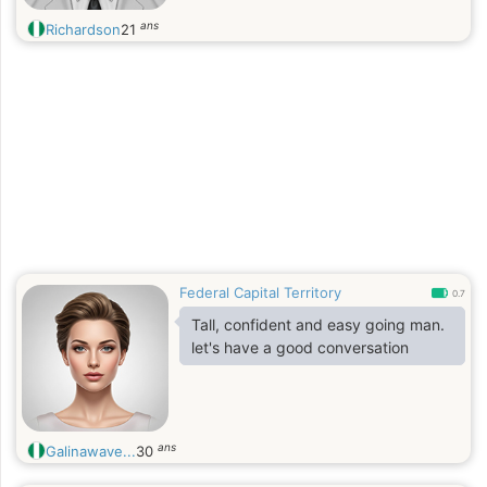
ans
Richardson
21
Federal Capital Territory
0.7
Tall, confident and easy going man.
let's have a good conversation
ans
Galinawave...
30