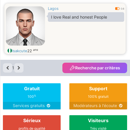
Lagos
0.6
I love Real and honest People
ans
Isakcute
22
1
Recherche par critères
Gratuit
Support
%
100
100% gratuit
Services gratuits
Modérateurs à l'écoute
Sérieux
Visiteurs
profils de qualité
Très visité