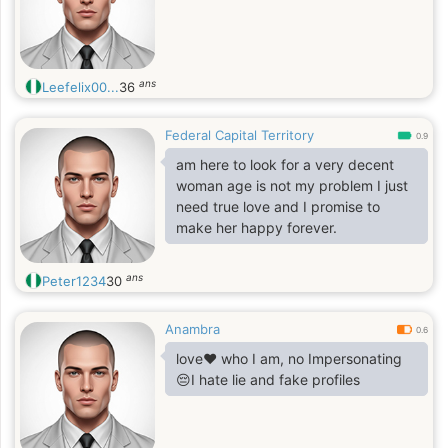
ans
Leefelix00...
36
Federal Capital Territory
0.9
am here to look for a very decent
woman age is not my problem I just
need true love and I promise to
make her happy forever.
ans
Peter1234
30
Anambra
0.6
love❤️ who I am, no Impersonating
😔I hate lie and fake profiles