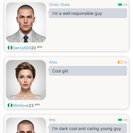
Ondo State
0.9
I'm a well responsible guy
ans
Danny600
20
Abia
0.2
Cool girl
ans
Mimilove
23
Imo
0.9
I'm dark cool and caring young guy