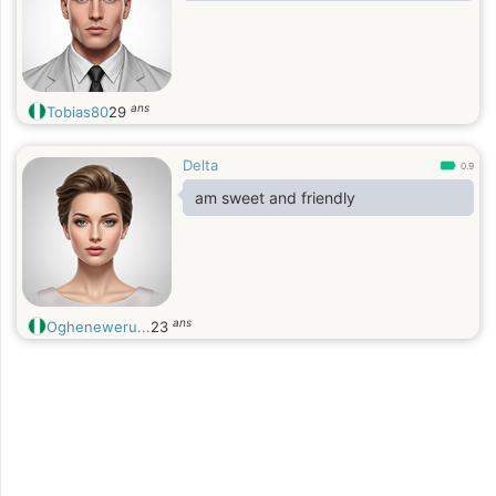
ans
Tobias80
29
Delta
0.9
am sweet and friendly
ans
Ogheneweru...
23