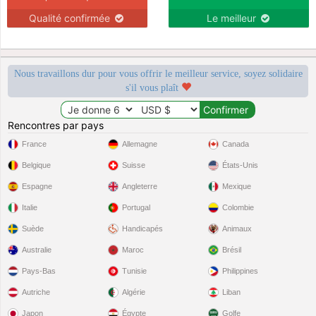
Qualité confirmée
Le meilleur
Nous travaillons dur pour vous offrir le meilleur service, soyez solidaire
s'il vous plaît
Rencontres par pays
France
Allemagne
Canada
Belgique
Suisse
États-Unis
Espagne
Angleterre
Mexique
Italie
Portugal
Colombie
Suède
Handicapés
Animaux
Australie
Maroc
Brésil
Pays-Bas
Tunisie
Philippines
Autriche
Algérie
Liban
Japon
Égypte
Golfe