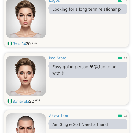
Lagos
0.7
Looking for a long term relationship
ans
Rose14
20
Imo State
0.9
Easy going person ♥️🥰,fun to be
with 🫰
ans
Sofiavela
22
Akwa Ibom
0.9
Am Single So I Need a friend