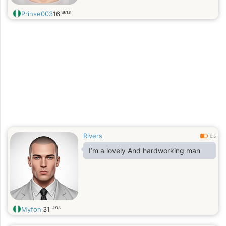
ans
Prinse003
16
Rivers
0.5
I’m a lovely And hardworking man
ans
Myfoni
31