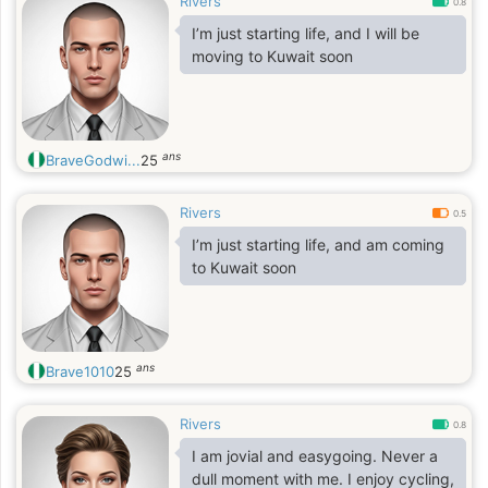
Rivers
0.8
I’m just starting life, and I will be
moving to Kuwait soon
ans
BraveGodwi...
25
Rivers
0.5
I’m just starting life, and am coming
to Kuwait soon
ans
Brave1010
25
Rivers
0.8
I am jovial and easygoing. Never a
dull moment with me. I enjoy cycling,