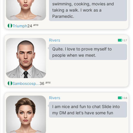
swimming, cooking, movies and
taking a walk. I work as a
Paramedic.
ans
Triumph
24
Rivers
0.7
Quite. l love to prove myself to
people when we meet.
ans
Samboscosp...
36
Rivers
0.8
I am nice and fun to chat Slide into
my DM and let's have some fun