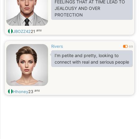
FEELINGS THAT AT TIME LEAD TO
JEALOUSY AND OVER
PROTECTION
ans
JBOZZ42
21
Rivers
0.5
I’m petite and pretty, looking to
connect with real and serious people
ans
Hhoney
23