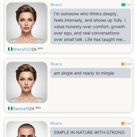
Rivers
0.7
I’m someone who thinks deeply,
feels intensely, and shows up fully. I
value honesty over comfort, growth
over ego, and real conversations
over small talk. Life has taught me
resilience, so I don’t pretend to be
ans
Sheryl123
26
perfect—but I am intentional. I know
who I am, I know what I bring, and
Rivers
I’m still evolving.
0.5
am single and ready to mingle
ans
Davina19
24
Rivers
0.5
SIMPLE IN NATURE WITH STRONG