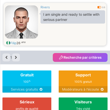
Rivers
0.5
I am single and ready to settle with
serious partner
ans
Filip
26
1
Recherche par critères
Gratuit
Support
%
100
100% gratuit
Services gratuits
Modérateurs à l'écoute
Sérieux
Visiteurs
profils de qualité
Très visité