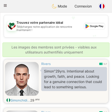
Kuwait
Chat
Toggle
Mode
Connexion
navigation
💖
Trouvez votre partenaire idéal
Téléchargez notre application de rencontre
💖
maintenant !
💕
💕
Les images des membres sont privées - visibles aux
utilisateurs authentifiés uniquement
Rivers
0.7
Simon"29yrs. Intentional about
growth, faith, and peace. Looking
for a genuine connection that could
lead to something serious.
ans
Simonchidi...
29