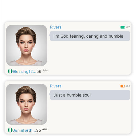
Rivers
0.7
I'm God fearing, caring and humble
ans
Blessing12...
56
Rivers
0.5
Just a humble soul
ans
Jenniferth...
35