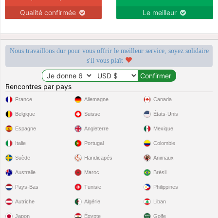
Qualité confirmée
Le meilleur
Nous travaillons dur pour vous offrir le meilleur service, soyez solidaire
s'il vous plaît
Rencontres par pays
France
Allemagne
Canada
Belgique
Suisse
États-Unis
Espagne
Angleterre
Mexique
Italie
Portugal
Colombie
Suède
Handicapés
Animaux
Australie
Maroc
Brésil
Pays-Bas
Tunisie
Philippines
Autriche
Algérie
Liban
Japon
Égypte
Golfe