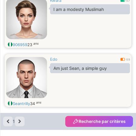
Kwara
0.7
I am a modesty Muslimah
ans
906959
23
Edo
0.5
Am just Sean, a simple guy
ans
Seantrilly
34
1
Recherche par critères