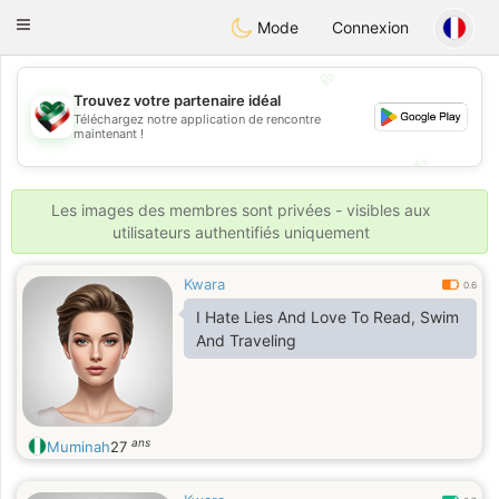
Kuwait
Chat
Toggle
Mode
Connexion
navigation
💖
Trouvez votre partenaire idéal
Téléchargez notre application de rencontre
💖
maintenant !
💕
💕
Les images des membres sont privées - visibles aux
utilisateurs authentifiés uniquement
Kwara
0.6
I Hate Lies And Love To Read, Swim
And Traveling
ans
Muminah
27