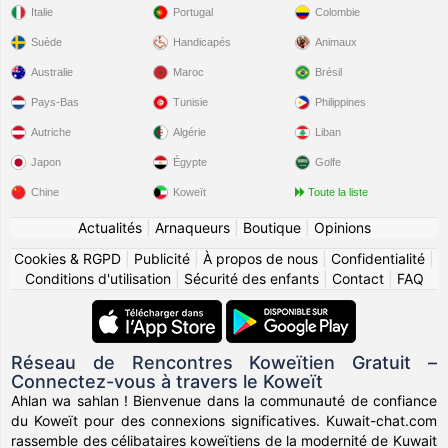
Italie
Portugal
Colombie
Suède
Handicapés
Animaux
Australie
Maroc
Brésil
Pays-Bas
Tunisie
Philippines
Autriche
Algérie
Liban
Japon
Égypte
Golfe
Chine
Koweït
Toute la liste
Actualités
|
Arnaqueurs
|
Boutique
|
Opinions
Cookies & RGPD
|
Publicité
|
À propos de nous
|
Confidentialité
|
Conditions d'utilisation
|
Sécurité des enfants
|
Contact
|
FAQ
Réseau de Rencontres Koweïtien Gratuit –
Connectez-vous à travers le Koweït
Ahlan wa sahlan ! Bienvenue dans la communauté de confiance
du Koweït pour des connexions significatives. Kuwait-chat.com
rassemble des célibataires koweïtiens de la modernité de Kuwait