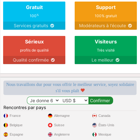
Gratuit
Support
%
100
100% gratuit
Services gratuits
Modérateurs à l'écoute
Sérieux
Visiteurs
profils de qualité
Très visité
Qualité confirmée
Le meilleur
Nous travaillons dur pour vous offrir le meilleur service, soyez solidaire
s'il vous plaît
Rencontres par pays
France
Allemagne
Canada
Belgique
Suisse
États-Unis
Espagne
Angleterre
Mexique