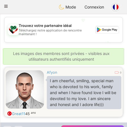
Kuwait
Chat
Toggle
Mode
Connexion
navigation
💖
Trouvez votre partenaire idéal
Téléchargez notre application de rencontre
💖
maintenant !
💕
💕
Les images des membres sont privées - visibles aux
utilisateurs authentifiés uniquement
Afyon
0
I am cheerful, smiling, special man
who is devoted to his work, family
and when I have found love I will be
devoted to my love. I am sincere
and honest and I adore life)))
ans
Great11
45