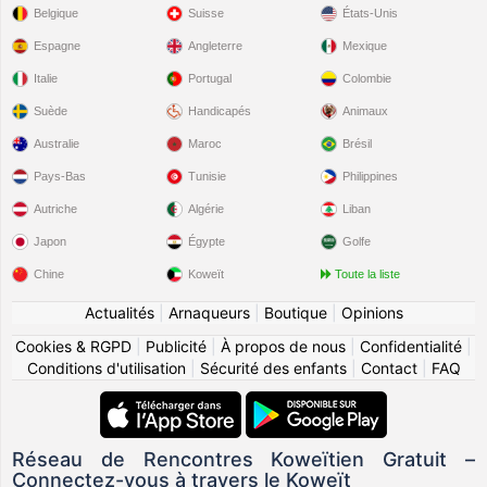
Belgique
Suisse
États-Unis
Espagne
Angleterre
Mexique
Italie
Portugal
Colombie
Suède
Handicapés
Animaux
Australie
Maroc
Brésil
Pays-Bas
Tunisie
Philippines
Autriche
Algérie
Liban
Japon
Égypte
Golfe
Chine
Koweït
Toute la liste
Actualités
|
Arnaqueurs
|
Boutique
|
Opinions
Cookies & RGPD
|
Publicité
|
À propos de nous
|
Confidentialité
|
Conditions d'utilisation
|
Sécurité des enfants
|
Contact
|
FAQ
Réseau de Rencontres Koweïtien Gratuit –
Connectez-vous à travers le Koweït