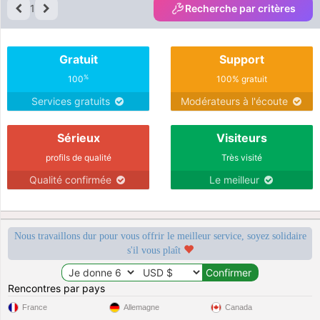
1
Recherche par critères
Gratuit
Support
%
100
100% gratuit
Services gratuits
Modérateurs à l'écoute
Sérieux
Visiteurs
profils de qualité
Très visité
Qualité confirmée
Le meilleur
Nous travaillons dur pour vous offrir le meilleur service, soyez solidaire
s'il vous plaît
Rencontres par pays
France
Allemagne
Canada