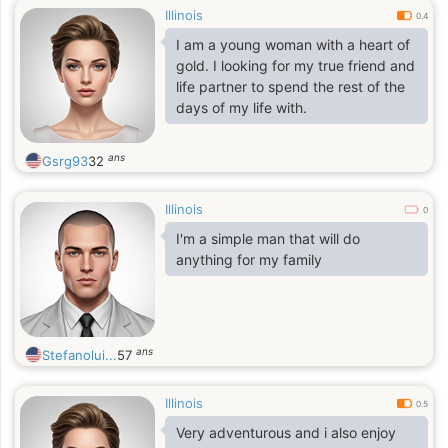
Illinois
0.4
I am a young woman with a heart of
gold. I looking for my true friend and
life partner to spend the rest of the
days of my life with.
ans
Gsrg93
32
Illinois
0
I'm a simple man that will do
anything for my family
ans
Stefanolui...
57
Illinois
0.5
Very adventurous and i also enjoy