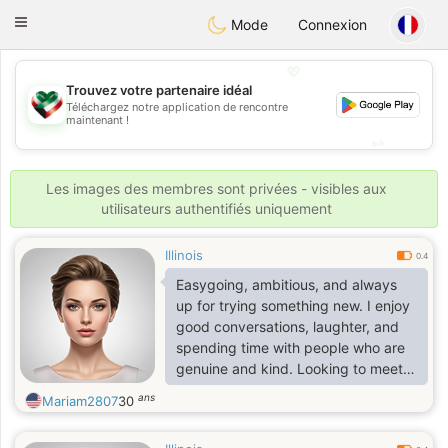
Kuwait
Chat
Toggle
Mode
Connexion
navigation
💖
Trouvez votre partenaire idéal
Téléchargez notre application de rencontre
💖
maintenant !
💕
💕
Les images des membres sont privées - visibles aux
utilisateurs authentifiés uniquement
Illinois
0.4
Easygoing, ambitious, and always
up for trying something new. I enjoy
good conversations, laughter, and
spending time with people who are
genuine and kind. Looking to meet
someone who values honesty,
ans
Mariam2807
30
enjoys making memories, and is
ready for a meaningful connection.