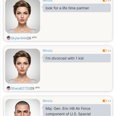
Illinois
0.4
look for a life time partner
ans
Skyler644
26
Illinois
0.3
I’m divorced with 1 kid
ans
Shara82729
29
Illinois
0.3
Maj. Gen. Eric Hill Air Force
component of U.S. Special