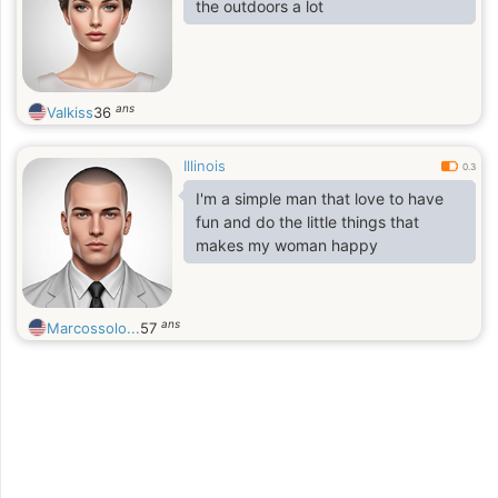
the outdoors a lot
ans
Valkiss
36
Illinois
0.3
I'm a simple man that love to have
fun and do the little things that
makes my woman happy
ans
Marcossolo...
57