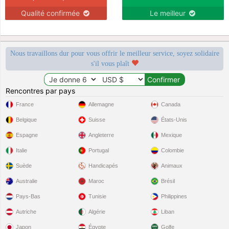
Qualité confirmée
Le meilleur
Nous travaillons dur pour vous offrir le meilleur service, soyez solidaire
s'il vous plaît
Rencontres par pays
France
Allemagne
Canada
Belgique
Suisse
États-Unis
Espagne
Angleterre
Mexique
Italie
Portugal
Colombie
Suède
Handicapés
Animaux
Australie
Maroc
Brésil
Pays-Bas
Tunisie
Philippines
Autriche
Algérie
Liban
Japon
Égypte
Golfe