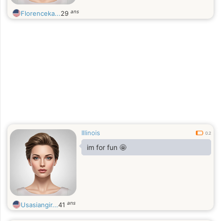
ans
Florenceka...
29
Illinois
0.2
im for fun 🤩
ans
Usasiangir...
41