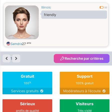
Illinois
0.1
friendly
ans
Samdra
27
1
Recherche par critères
Gratuit
Support
%
100
100% gratuit
Services gratuits
Modérateurs à l'écoute
Sérieux
Visiteurs
profils de qualité
Très visité