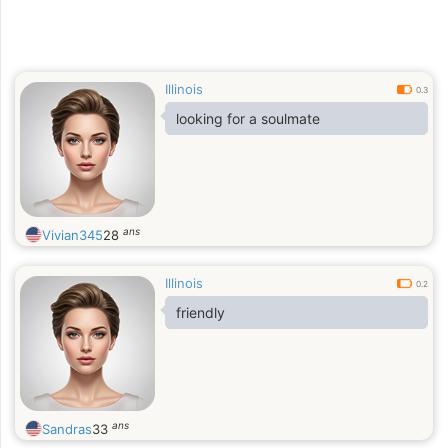
Illinois
0.3
looking for a soulmate
ans
Vivian345
28
Illinois
0.2
friendly
ans
Sandras
33