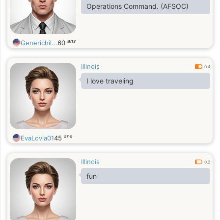
Operations Command. (AFSOC)
ans
Generichil...
60
Illinois
0.4
I love traveling
ans
EvaLovia01
45
Illinois
0.2
fun