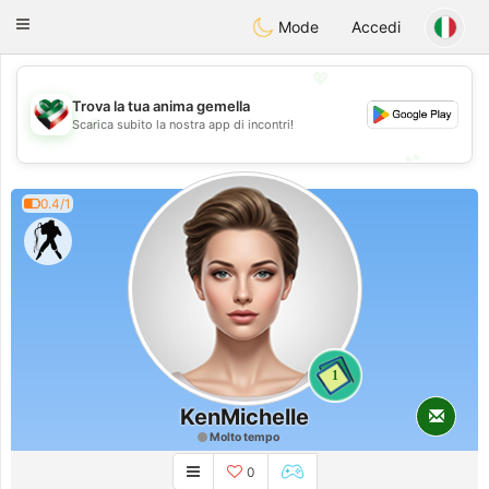
Kuwait
Chat
Toggle
Mode
Accedi
navigation
💖
Trova la tua anima gemella
💖
Scarica subito la nostra app di incontri!
💕
💕
0.4/1
1
KenMichelle
Molto tempo
0