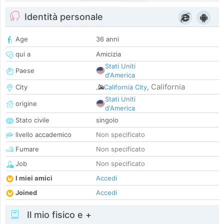
Identità personale
Age
36 anni
qui a
Amicizia
Stati Uniti
Paese
d'America
California
City
California City
,
Stati Uniti
origine
d'America
Stato civile
singolo
livello accademico
Non specificato
Fumare
Non specificato
Job
Non specificato
I miei amici
Accedi
Joined
Accedi
Il mio fisico e +