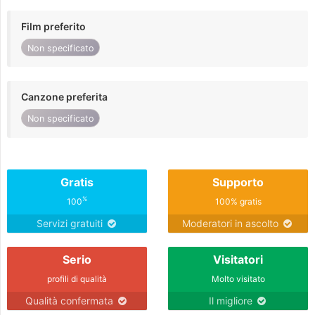
Film preferito
Non specificato
Canzone preferita
Non specificato
Gratis
Supporto
%
100
100% gratis
Servizi gratuiti
Moderatori in ascolto
Serio
Visitatori
profili di qualità
Molto visitato
Qualità confermata
Il migliore