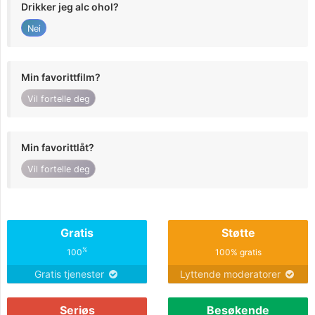
Drikker jeg alc ohol?
Nei
Min favorittfilm?
Vil fortelle deg
Min favorittlåt?
Vil fortelle deg
Gratis
Støtte
%
100
100% gratis
Gratis tjenester
Lyttende moderatorer
Seriøs
Besøkende