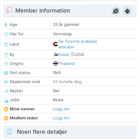
Member information
Age
33 år gammel
Her for
Vennskap
De forente arabiske
Land
emirater
Dubai
By
Dubai
,
Origins
Thailand
Sivil status
Skilt
Akademisk nivå
Vil fortelle deg
Røyker
Nei
Jobb
Reise
Mine venner
Logg inn
Medlem siden
Logg inn
Noen flere detaljer