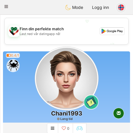
Kuwait
Chat
Toggle
Mode
Logg inn
navigation
💖
Finn din perfekte match
Last ned vår datingapp nå!
💖
💕
💕
0.4/1
1
Chani1993
Lang tid
0