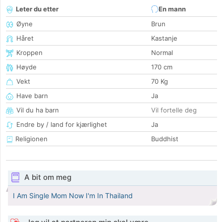
Leter du etter
En mann
Øyne
Brun
Håret
Kastanje
Kroppen
Normal
Høyde
170 cm
Vekt
70 Kg
Have barn
Ja
Vil du ha barn
Vil fortelle deg
Endre by / land for kjærlighet
Ja
Religionen
Buddhist
A bit om meg
I​ Am​ Single​ Mom​ Now​ I'm​ In​ Thailand​