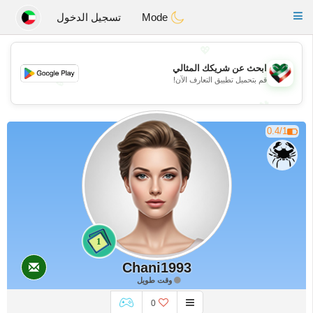
Kuwait
Chat
Toggle
Mode
تسجيل الدخول
navigation
💖
ابحث عن شريكك المثالي
قم بتحميل تطبيق التعارف الآن!
💖
💕
💕
0.4/1
1
Chani1993
وقت طويل
0