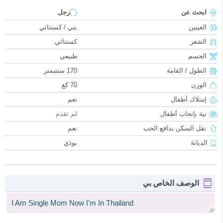
ابحث عن
رجل
العينين
بني / كستنائي
الشعر
كستنائي
الجسم
طبيعي
الطول / القامة
170 سنتيمتر
الوزن
70 كغ
إمتلاك أطفال
نعم
نية بإنجاب أطفال
لم تقدم
نقل السكن بدافع الحب
نعم
الديانة
بوذي
الوصف الخاص بي
I​ Am​ Single​ Mom​ Now​ I'm​ In​ Thailand​