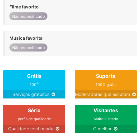
Filme favorito
Não especificado
Música favorita
Não especificado
Grátis
Suporte
%
100
100% grátis
Serviços gratuitos
Moderadores que escutam
Sério
Visitantes
perfis de qualidade
Muito visitado
Qualidade confirmada
O melhor