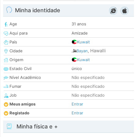
Minha identidade
Age
31 anos
Aqui para
Amizade
País
Kuwait
Hawalli
Cidade
Bayan
,
Origem
Kuwait
Estado Civil
único
Nível Acadêmico
Não especificado
Fumar
Não especificado
Job
Não especificado
Meus amigos
Entrar
Registado
Entrar
Minha física e +