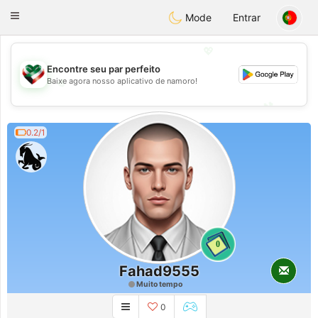
Kuwait
Chat
Toggle
Mode
Entrar
navigation
💖
Encontre seu par perfeito
💖
Baixe agora nosso aplicativo de namoro!
💕
💕
0.2/1
0
Fahad9555
Muito tempo
0