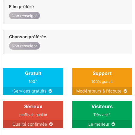
Film préféré
Non renseigné
Chanson préférée
Non renseigné
Gratuit
Support
%
100
100% gratuit
Services gratuits
Modérateurs à l'écoute
Sérieux
Visiteurs
profils de qualité
Très visité
Qualité confirmée
Le meilleur