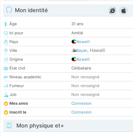
Mon identité
Âge
31 ans
Ici pour
Amitié
Pays
Koweït
Hawalli
Ville
Bayan
,
Origine
Koweït
État civil
Célibataire
Niveau academic
Non renseigné
Fumeur
Non renseigné
Job
Non renseigné
Mes amis
Connexion
Inscrit le
Connexion
Mon physique et+