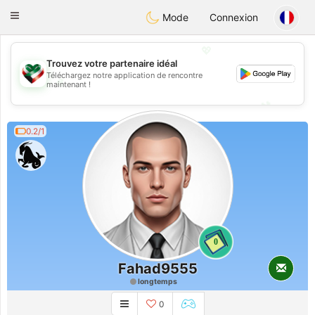
Kuwait
Chat
Toggle
Mode
Connexion
navigation
💖
Trouvez votre partenaire idéal
Téléchargez notre application de rencontre
💖
maintenant !
💕
💕
0.2/1
0
Fahad9555
longtemps
0