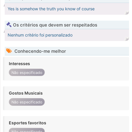
Yes is somehow the truth you know of course
Os critérios que devem ser respeitados
Nenhum critério foi personalizado
Conhecendo-me melhor
Interesses
Não especificado
Gostos Musicais
Não especificado
Esportes favoritos
Não especificado