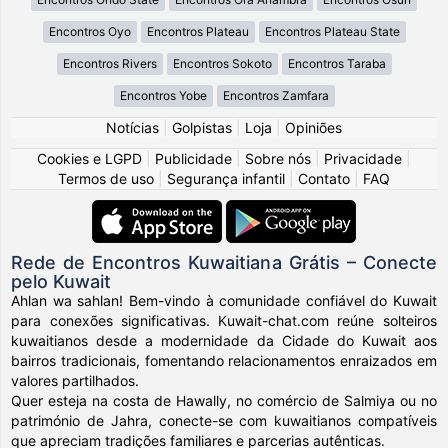
Encontros Oyo
Encontros Plateau
Encontros Plateau State
Encontros Rivers
Encontros Sokoto
Encontros Taraba
Encontros Yobe
Encontros Zamfara
Notícias
|
Golpistas
|
Loja
|
Opiniões
Cookies e LGPD
|
Publicidade
|
Sobre nós
|
Privacidade
|
Termos de uso
|
Segurança infantil
|
Contato
|
FAQ
Rede de Encontros Kuwaitiana Grátis – Conecte
pelo Kuwait
Ahlan wa sahlan! Bem-vindo à comunidade confiável do Kuwait
para conexões significativas. Kuwait-chat.com reúne solteiros
kuwaitianos desde a modernidade da Cidade do Kuwait aos
bairros tradicionais, fomentando relacionamentos enraizados em
valores partilhados.
Quer esteja na costa de Hawally, no comércio de Salmiya ou no
património de Jahra, conecte-se com kuwaitianos compatíveis
que apreciam tradições familiares e parcerias autênticas.