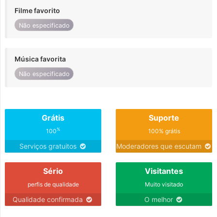
Filme favorito
Não especificado
Música favorita
Não especificado
Grátis
Suporte
%
100
100% grátis
Serviços gratuitos
Moderadores que escutam
Sério
Visitantes
perfis de qualidade
Muito visitado
Qualidade confirmada
O melhor