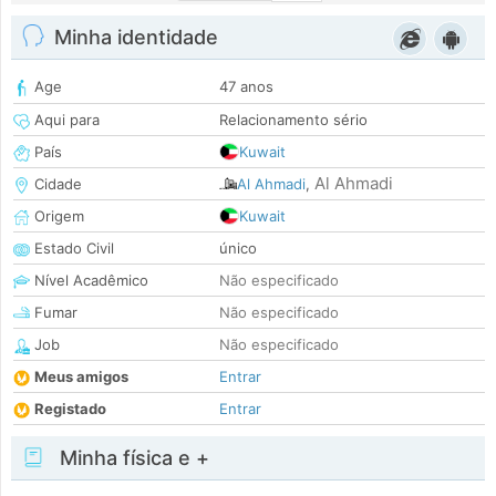
Minha identidade
Age
47 anos
Aqui para
Relacionamento sério
País
Kuwait
Al Ahmadi
Cidade
Al Ahmadi
,
Origem
Kuwait
Estado Civil
único
Nível Acadêmico
Não especificado
Fumar
Não especificado
Job
Não especificado
Meus amigos
Entrar
Registado
Entrar
Minha física e +