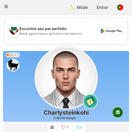
Kuwait
Chat
Toggle
Mode
Entrar
navigation
💖
Encontre seu par perfeito
Baixe agora nosso aplicativo de namoro!
💖
💕
💕
0.4/1
1
Charlysteinkohi
Muito tempo
7