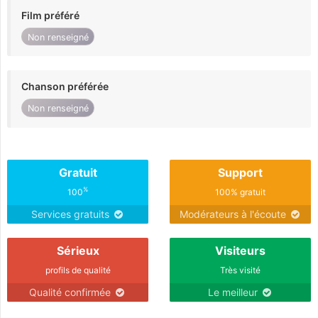
Film préféré
Non renseigné
Chanson préférée
Non renseigné
Gratuit
Support
%
100
100% gratuit
Services gratuits
Modérateurs à l'écoute
Sérieux
Visiteurs
profils de qualité
Très visité
Qualité confirmée
Le meilleur