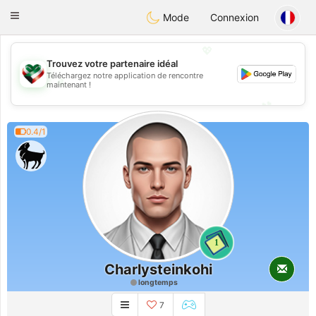
Kuwait
Chat
Toggle
Mode
Connexion
navigation
💖
Trouvez votre partenaire idéal
Téléchargez notre application de rencontre
💖
maintenant !
💕
💕
0.4/1
1
Charlysteinkohi
longtemps
7