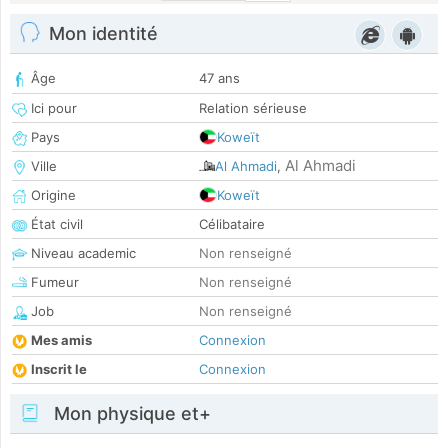
Mon identité
Âge
47 ans
Ici pour
Relation sérieuse
Pays
Koweït
Al Ahmadi
Ville
Al Ahmadi
,
Origine
Koweït
État civil
Célibataire
Niveau academic
Non renseigné
Fumeur
Non renseigné
Job
Non renseigné
Mes amis
Connexion
Inscrit le
Connexion
Mon physique et+