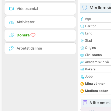
Medlemsi
Videosamtal
Age
Aktiviteter
Här för
Land
Donera
Stad
Origins
Arbetstidslinje
Civil status
Akademisk nivå
Rökare
Jobb
Mina vänner
Medlem sedan
A lite om mi