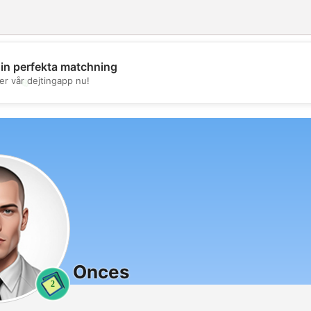
din perfekta matchning
💖
er vår dejtingapp nu!
💕
Onces
2