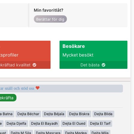
Min favoritlåt?
Berättar för dig
s
Besökare
tsprofiler
Mycket besökt
kräftad kvalitet
Det bästa
var snäll och stöd oss
a Batna
Dejta Béchar
Dejta Béjaïa
Dejta Biskra
Dejta Blida
ne
Dejta Djelfa
Dejta El Bayadh
Dejta El Oued
Dejta El Tarf
ouat
Dejta M Sila
Dejta Mascara
Dejta Medea
Dejta Mila