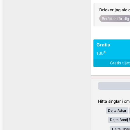
Dricker jag alc 
Berättar för dig
Gratis
%
100
Gratis tjä
Hitta singlar i o
Dejta Adrar
Dejta Bordj 
Dejta Ghar