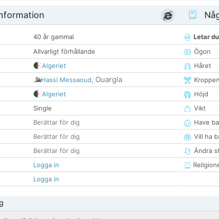
nformation
Någ
40 år gammal
Letar du
Allvarligt förhållande
Ögon
Algeriet
Håret
Ouargla
Hassi Messaoud
,
Kroppe
Algeriet
Höjd
Single
Vikt
Berättar för dig
Have ba
Berättar för dig
Vill ha 
Berättar för dig
Ändra st
Logga in
Religion
Logga in
g