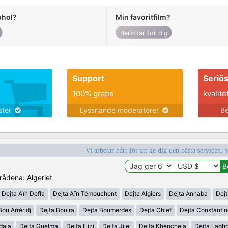
ohol?
Min favoritfilm?
Berättar för dig
Support
Seriö
100% gratis
kvalite
nster
Lyssnande moderatorer
Be
Vi arbetar hårt för att ge dig den bästa servicen, 
mrådena: Algeriet
Dejta Aïn Defla
Dejta Aïn Témouchent
Dejta Algiers
Dejta Annaba
Dejt
Bou Arréridj
Dejta Bouira
Dejta Boumerdes
Dejta Chlef
Dejta Constanti
daia
Dejta Guelma
Dejta Illizi
Dejta Jijel
Dejta Khenchela
Dejta Lagh