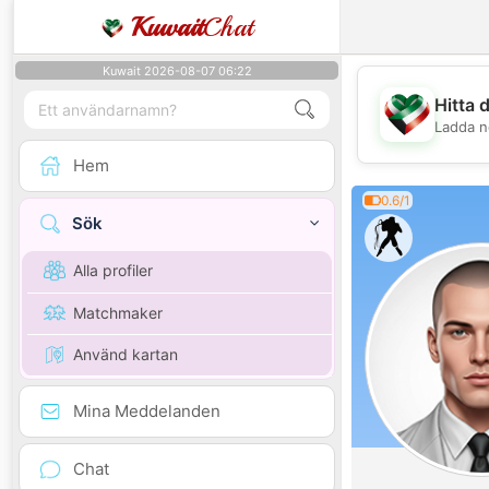
Kuwait
Chat
Kuwait 2026-08-07 06:22
Hitta 
Ladda n
Hem
0.6/1
Sök
Alla profiler
Matchmaker
Använd kartan
Mina Meddelanden
Chat