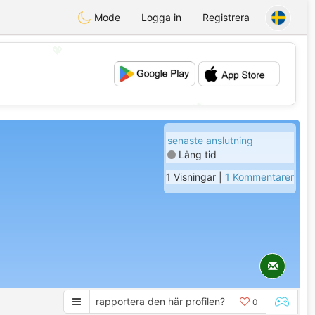
Mode
Logga in
Registrera
💖
💕
senaste anslutning
Lång tid
1 Visningar |
1 Kommentarer
rapportera den här profilen?
0