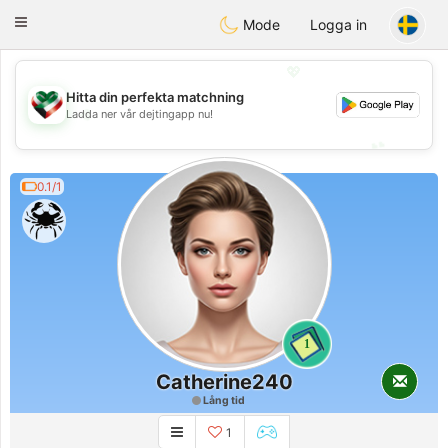
Kuwait
Chat
Toggle
Mode
Logga in
navigation
💖
Hitta din perfekta matchning
💖
Ladda ner vår dejtingapp nu!
💕
💕
0.1/1
1
Catherine240
Lång tid
1