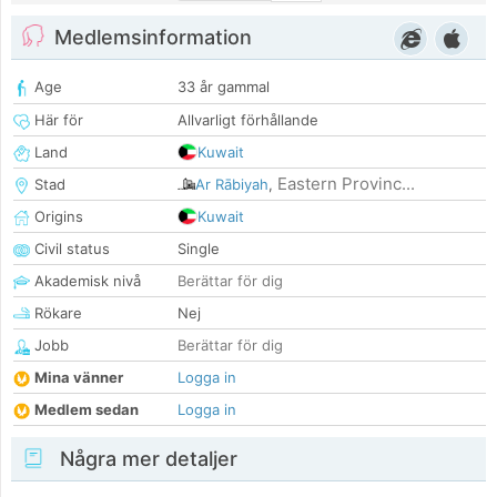
Medlemsinformation
Age
33 år gammal
Här för
Allvarligt förhållande
Land
Kuwait
Eastern Provinc...
Stad
Ar Rābiyah
,
Origins
Kuwait
Civil status
Single
Akademisk nivå
Berättar för dig
Rökare
Nej
Jobb
Berättar för dig
Mina vänner
Logga in
Medlem sedan
Logga in
Några mer detaljer