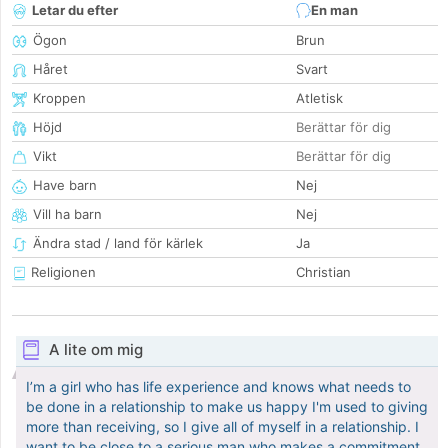
Letar du efter
En man
Ögon
Brun
Håret
Svart
Kroppen
Atletisk
Höjd
Berättar för dig
Vikt
Berättar för dig
Have barn
Nej
Vill ha barn
Nej
Ändra stad / land för kärlek
Ja
Religionen
Christian
A lite om mig
I’m a girl who has life experience and knows what needs to
be done in a relationship to make us happy I'm used to giving
more than receiving, so I give all of myself in a relationship. I
want to be close to a serious man who makes a commitment