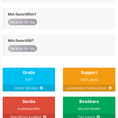
Min favoritfilm?
Berättar för dig
Min favoritlåt?
Berättar för dig
Gratis
Support
%
100
100% gratis
Gratis tjänster
Lyssnande moderatorer
Seriös
Besökare
kvalitetsprofiler
Mycket besökt
Bekräftad kvalitet
Det bästa