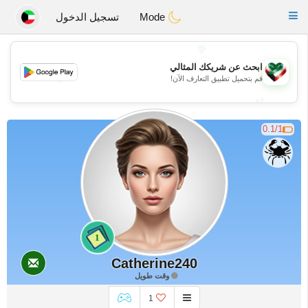
Kuwait
Chat
Toggle
Mode
تسجيل الدخول
navigation
💖
ابحث عن شريكك المثالي
💖
قم بتحميل تطبيق التعارف الآن!
💕
💕
0.1/1
1
Catherine240
وقت طويل
1