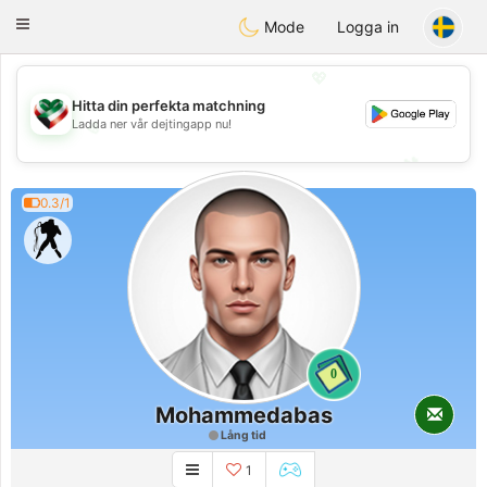
Kuwait
Chat
Toggle
Mode
Logga in
navigation
💖
Hitta din perfekta matchning
Ladda ner vår dejtingapp nu!
💖
💕
💕
0.3/1
0
Mohammedabas
Lång tid
1