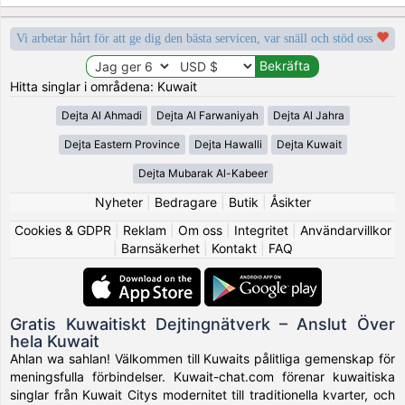
Vi arbetar hårt för att ge dig den bästa servicen, var snäll och stöd oss
Hitta singlar i områdena: Kuwait
Dejta Al Ahmadi
Dejta Al Farwaniyah
Dejta Al Jahra
Dejta Eastern Province
Dejta Hawalli
Dejta Kuwait
Dejta Mubarak Al-Kabeer
Nyheter
|
Bedragare
|
Butik
|
Åsikter
Cookies & GDPR
|
Reklam
|
Om oss
|
Integritet
|
Användarvillkor
|
Barnsäkerhet
|
Kontakt
|
FAQ
Gratis Kuwaitiskt Dejtingnätverk – Anslut Över
hela Kuwait
Ahlan wa sahlan! Välkommen till Kuwaits pålitliga gemenskap för
meningsfulla förbindelser. Kuwait-chat.com förenar kuwaitiska
singlar från Kuwait Citys modernitet till traditionella kvarter, och