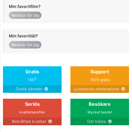
Min favoritfilm?
Berättar för dig
Min favoritlåt?
Berättar för dig
Gratis
Support
%
100
100% gratis
Gratis tjänster
Lyssnande moderatorer
Seriös
Besökare
kvalitetsprofiler
Mycket besökt
Bekräftad kvalitet
Det bästa