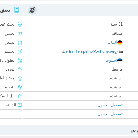
بعض ا
31 سنة
ابحث عن
صداقة
العينين
ألمانيا
الشعر
Berlin (Tempelhof-Schöneberg)
،
الجسم
استونيا
الطول / ا
مرتبط
الوزن
لم تقدم
إمتلاك أط
لم تقدم
نية بإنجا
لم تقدم
نقل السكن
تسجيل الدخول
الديانة
تسجيل الدخول
 بي