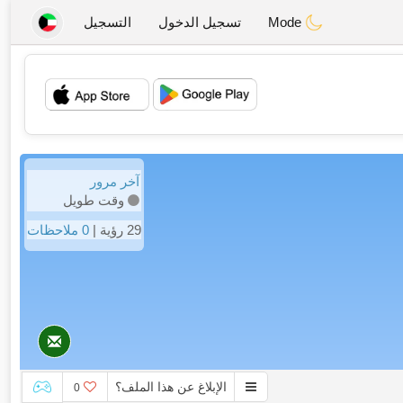
Mode
تسجيل الدخول
التسجيل
💖
💕
آخر مرور
وقت طويل
29 رؤية |
0 ملاحظات
الإبلاغ عن هذا الملف؟
0