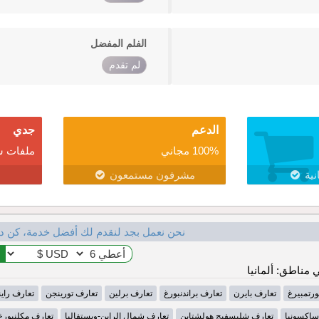
الفلم المفضل
لم تقدم
الدعم
جدي
100% مجاني
ملفات ش
نية
مشرفون مستمعون
نحن نعمل بجد لنقدم لك أفضل خدمة، كن د
مناطق: ألمانيا
ورتمبيرغ
تعارف بايرن
تعارف براندنبورغ
تعارف برلين
تعارف تورينجن
تعارف راينل
ساكسونيا
تعارف شليسفيج هولشتاين
تعارف شمال الراين-ويستفاليا
تعارف مكلنبورغ