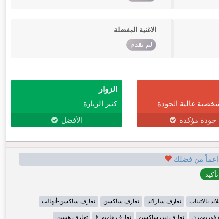
الاغنية المفضلة
لم تقدم
الزوار
خصية عالية الجودة
كثير الزيارة
جودة مؤكدة
الأفضل
اعماً من فضلك
اند بالاتينات
تعارف سارلاند
تعارف ساكسن
تعارف ساكسن-أنهالت
 فوربومرن
تعارف نيدرساكسن
تعارف هامبورغ
تعارف هيسن