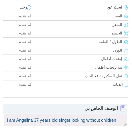
ابحث عن
رجل
العينين
لم تقدم
الشعر
لم تقدم
الجسم
لم تقدم
الطول / القامة
لم تقدم
الوزن
لم تقدم
إمتلاك أطفال
لم تقدم
نية بإنجاب أطفال
لم تقدم
نقل السكن بدافع الحب
لم تقدم
الديانة
لم تقدم
الوصف الخاص بي
I am Angelina 37 years old singer looking without children