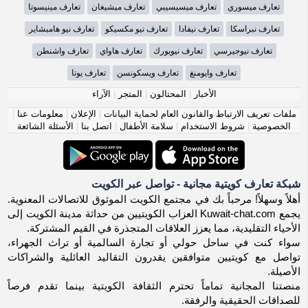
تعارف ميسوري
تعارف ميسيسيبي
تعارف ميشيغان
تعارف مينيسوتا
تعارف نبراسكا
تعارف نيفادا
تعارف نيو مكسيكو
تعارف نيو هامبشاير
تعارف نيوجيرسي
تعارف نيويورك
تعارف هاواي
تعارف واشنطن
تعارف وايومنغ
تعارف ويسكونسن
تعارف يوتا
الأخبار
|
المحتالون
|
المتجر
|
الآراء
ملفات تعريف الارتباط والقانون العام لحماية البيانات
|
الإعلان
|
معلومات عنا
|
الخصوصية
|
شروط الاستخدام
|
سلامة الأطفال
|
اتصل بنا
|
الأسئلة الشائعة
شبكة تعارف كويتية مجانية - تواصل عبر الكويت
أهلاً وسهلاً! مرحباً بك في مجتمع الكويت الموثوق للاتصالات المعنوية.
يجمع Kuwait-chat.com العزاب الكويتيين من حداثة مدينة الكويت إلى
الأحياء التقليدية، مما يعزز العلاقات المتجذرة في القيم المشتركة.
سواء كنت في ساحل حولي أو تجارة السالمية أو تراث الجهراء،
تواصل مع كويتيين متوافقين يقدرون التقاليد العائلية والشراكات
الأصيلة.
منصتنا المجانية تماماً تحترم الثقافة الكويتية بينما تقدم فرصاً
للصداقات الحقيقية والرفقة.