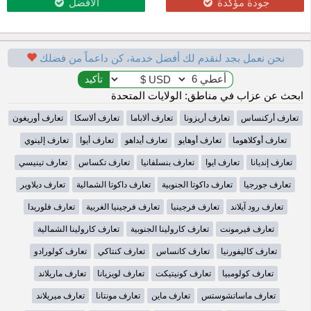
جودة مؤكدة
الأفضل
نحن نعمل بجد لنقدم لك أفضل خدمة، كن داعماً من فضلك
ابحث عن عزاب في مناطق: الولايات المتحدة
تعارف أركنساس
تعارف أريزونا
تعارف ألاباما
تعارف ألاسكا
تعارف أوريغون
تعارف أوكلاهوما
تعارف أوهايو
تعارف أيداهو
تعارف أيوا
تعارف إلينوي
تعارف إنديانا
تعارف ايوا
تعارف بنسلفانيا
تعارف تكساس
تعارف تينيسي
تعارف جورجيا
تعارف داكوتا الجنوبية
تعارف داكوتا الشمالية
تعارف ديلاوير
تعارف رود آيلاند
تعارف فرجينيا
تعارف فرجينيا الغربية
تعارف فلوريدا
تعارف فيرمونت
تعارف كارولينا الجنوبية
تعارف كارولينا الشمالية
تعارف كاليفورنيا
تعارف كانساس
تعارف كنتاكي
تعارف كولورادو
تعارف كولومبيا
تعارف كونيتيكت
تعارف لويزيانا
تعارف ماريلاند
تعارف ماساتشوستس
تعارف ماين
تعارف مونتانا
تعارف ميريلاند