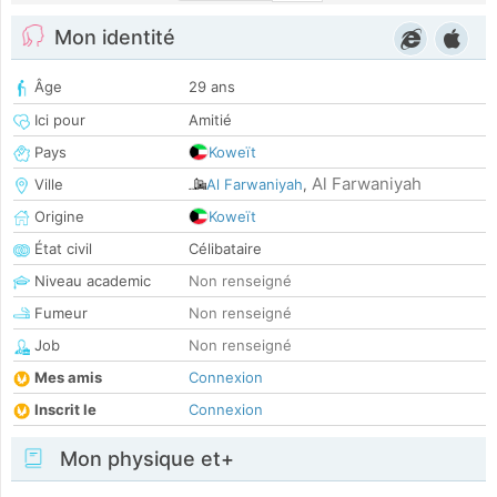
Mon identité
Âge
29 ans
Ici pour
Amitié
Pays
Koweït
Al Farwaniyah
Ville
Al Farwaniyah
,
Origine
Koweït
État civil
Célibataire
Niveau academic
Non renseigné
Fumeur
Non renseigné
Job
Non renseigné
Mes amis
Connexion
Inscrit le
Connexion
Mon physique et+