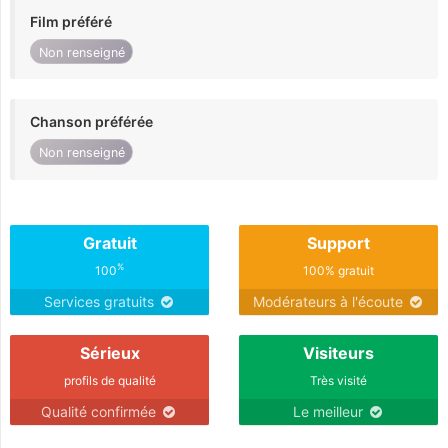
Film préféré
Non renseigné
Chanson préférée
Non renseigné
Gratuit
Support
%
100
100% gratuit
Services gratuits
Modérateurs à l'écoute
Sérieux
Visiteurs
profils de qualité
Très visité
Qualité confirmée
Le meilleur