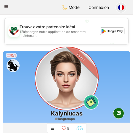
Kuwait
Chat
Toggle
Mode
Connexion
navigation
💖
Trouvez votre partenaire idéal
Téléchargez notre application de rencontre
💖
maintenant !
💕
💕
Banni
0/1
0
Kalynlucas
longtemps
5