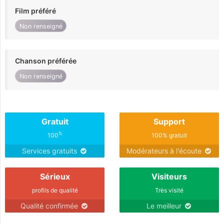
Film préféré
Non renseigné
Chanson préférée
Non renseigné
Gratuit
Support
%
100
100% gratuit
Services gratuits
Modérateurs à l'écoute
Sérieux
Visiteurs
profils de qualité
Très visité
Qualité confirmée
Le meilleur