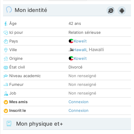
Mon identité
Âge
42 ans
Ici pour
Relation sérieuse
Pays
Koweït
Hawalli
Ville
Hawalli
,
Origine
Koweït
État civil
Divorcé
Niveau academic
Non renseigné
Fumeur
Non renseigné
Job
Non renseigné
Mes amis
Connexion
Inscrit le
Connexion
Mon physique et+