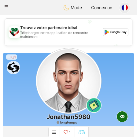
Kuwait
Chat
Toggle
Mode
Connexion
navigation
💖
Trouvez votre partenaire idéal
Téléchargez notre application de rencontre
💖
maintenant !
💕
💕
0/1
0
Jonathan5980
longtemps
1