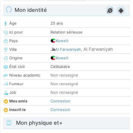
Mon identité
Âge
25 ans
Ici pour
Relation sérieuse
Pays
Koweït
Al Farwaniyah
Ville
Al Farwaniyah
,
Origine
Koweït
État civil
Célibataire
Niveau academic
Non renseigné
Fumeur
Non renseigné
Job
Non renseigné
Mes amis
Connexion
Inscrit le
Connexion
Mon physique et+