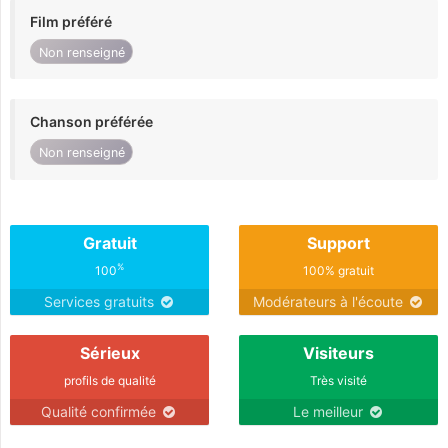
Film préféré
Non renseigné
Chanson préférée
Non renseigné
Gratuit
Support
%
100
100% gratuit
Services gratuits
Modérateurs à l'écoute
Sérieux
Visiteurs
profils de qualité
Très visité
Qualité confirmée
Le meilleur