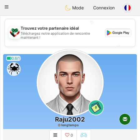
Kuwait
Chat
Toggle
Mode
Connexion
navigation
💖
Trouvez votre partenaire idéal
Téléchargez notre application de rencontre
💖
maintenant !
💕
💕
0.6/1
0
Raju2002
longtemps
0