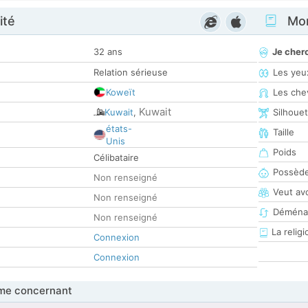
ité
Mon
32 ans
Je cher
Relation sérieuse
Les yeu
Koweït
Les che
Kuwait
Kuwait
,
Silhoue
états-
Taille
Unis
Poids
Célibataire
Possède
Non renseigné
Veut av
Non renseigné
Déména
Non renseigné
La religi
Connexion
Connexion
me concernant