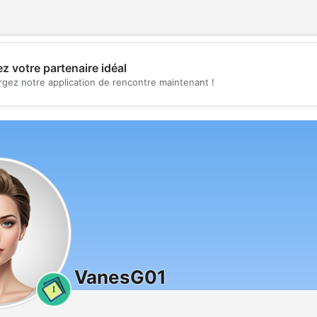
z votre partenaire idéal
💖
rgez notre application de rencontre maintenant !
💕
VanesG01
1