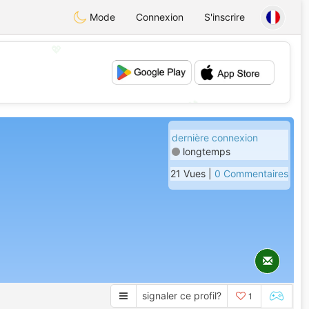
Mode
Connexion
S'inscrire
💖
💕
dernière connexion
longtemps
21 Vues |
0 Commentaires
signaler ce profil?
1