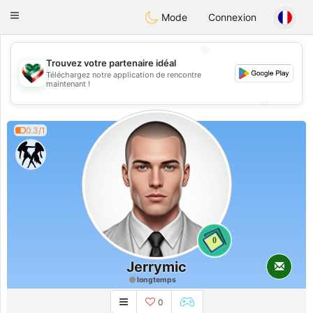
Kuwait
Chat
Toggle
Mode
Connexion
navigation
💖
Trouvez votre partenaire idéal
Téléchargez notre application de rencontre
💖
maintenant !
💕
💕
0.3/1
0
Jerrymic
longtemps
0