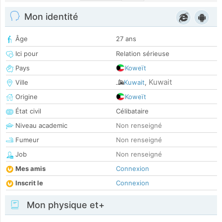
Mon identité
Âge
27 ans
Ici pour
Relation sérieuse
Pays
Koweït
Kuwait
Ville
Kuwait
,
Origine
Koweït
État civil
Célibataire
Niveau academic
Non renseigné
Fumeur
Non renseigné
Job
Non renseigné
Mes amis
Connexion
Inscrit le
Connexion
Mon physique et+