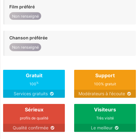
Film préféré
Non renseigné
Chanson préférée
Non renseigné
Gratuit
Support
%
100
100% gratuit
Services gratuits
Modérateurs à l'écoute
Sérieux
Visiteurs
profils de qualité
Très visité
Qualité confirmée
Le meilleur