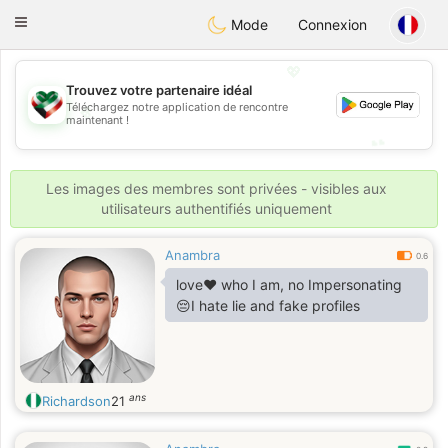
Kuwait
Chat
Toggle
Mode
Connexion
navigation
💖
Trouvez votre partenaire idéal
💖
Téléchargez notre application de rencontre
maintenant !
💕
💕
Les images des membres sont privées - visibles aux
utilisateurs authentifiés uniquement
Anambra
0.6
love❤️ who I am, no Impersonating
😔I hate lie and fake profiles
ans
Richardson
21