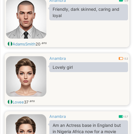
Anambra
0.9
Friendly, dark skinned, caring and
loyal
ans
AdamsSmith
20
Anambra
0.2
Lovely girl
ans
Lovee
37
Anambra
0.7
Am an Actress base in England but
in Nigeria Africa now for a movie