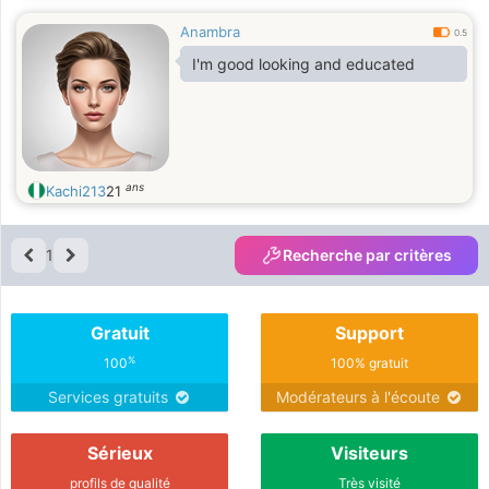
Anambra
0.5
I'm good looking and educated
ans
Kachi213
21
1
Recherche par critères
Gratuit
Support
%
100
100% gratuit
Services gratuits
Modérateurs à l'écoute
Sérieux
Visiteurs
profils de qualité
Très visité