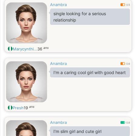
Anambra
0.5
single looking for a serious
relationship
ans
Marycynthi...
36
Anambra
0.6
I'm a caring cool girl with good heart
ans
Presh
19
Anambra
0.8
I'm slim girl and cute girl