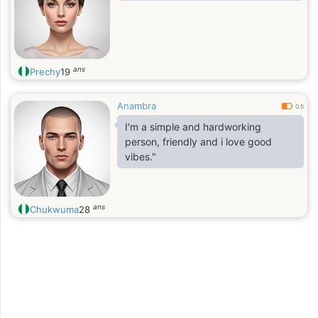
ans
Prechy
19
Anambra
0.5
I'm a simple and hardworking
person, friendly and i love good
vibes."
ans
Chukwuma
28