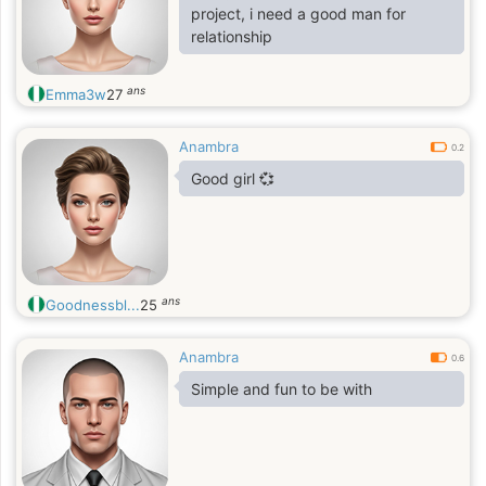
project, i need a good man for
relationship
ans
Emma3w
27
Anambra
0.2
Good girl 💞
ans
Goodnessbl...
25
Anambra
0.6
Simple and fun to be with