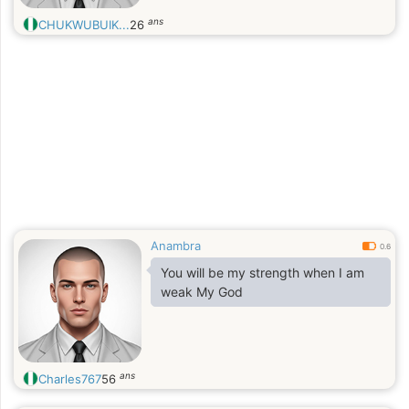
ans
CHUKWUBUIK...
26
Anambra
0.6
You will be my strength when I am
weak My God
ans
Charles767
56