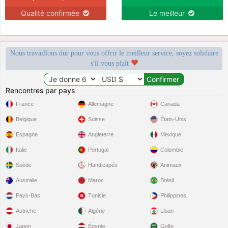
Qualité confirmée
Le meilleur
Nous travaillons dur pour vous offrir le meilleur service, soyez solidaire
s'il vous plaît
Rencontres par pays
France
Allemagne
Canada
Belgique
Suisse
États-Unis
Espagne
Angleterre
Mexique
Italie
Portugal
Colombie
Suède
Handicapés
Animaux
Australie
Maroc
Brésil
Pays-Bas
Tunisie
Philippines
Autriche
Algérie
Liban
Japon
Égypte
Golfe