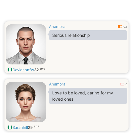
Anambra
0.3
Serious relationship
ans
Davidsonfw
32
Anambra
0
Love to be loved, caring for my
loved ones
ans
Sarahhill
29