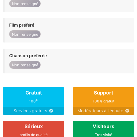
Non renseigné
Film préféré
Non renseigné
Chanson préférée
Non renseigné
Gratuit
Support
%
100
100% gratuit
Services gratuits
Modérateurs à l'écoute
Sérieux
Visiteurs
profils de qualité
Très visité