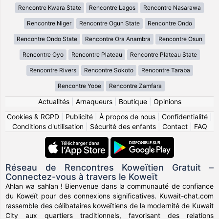
Rencontre Kwara State
Rencontre Lagos
Rencontre Nasarawa
Rencontre Niger
Rencontre Ogun State
Rencontre Ondo
Rencontre Ondo State
Rencontre Ȯra Anambra
Rencontre Osun
Rencontre Oyo
Rencontre Plateau
Rencontre Plateau State
Rencontre Rivers
Rencontre Sokoto
Rencontre Taraba
Rencontre Yobe
Rencontre Zamfara
Actualités
|
Arnaqueurs
|
Boutique
|
Opinions
Cookies & RGPD
|
Publicité
|
À propos de nous
|
Confidentialité
|
Conditions d'utilisation
|
Sécurité des enfants
|
Contact
|
FAQ
Réseau de Rencontres Koweïtien Gratuit –
Connectez-vous à travers le Koweït
Ahlan wa sahlan ! Bienvenue dans la communauté de confiance
du Koweït pour des connexions significatives. Kuwait-chat.com
rassemble des célibataires koweïtiens de la modernité de Kuwait
City aux quartiers traditionnels, favorisant des relations