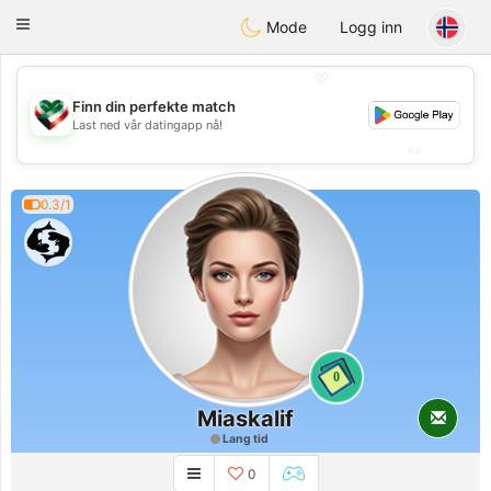
Kuwait
Chat
Toggle
Mode
Logg inn
navigation
💖
Finn din perfekte match
💖
Last ned vår datingapp nå!
💕
💕
0.3/1
0
Miaskalif
Lang tid
0