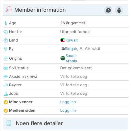
Member information
Age
26 år gammel
Her for
Uformelt forhold
Land
Kuwait
Al Ahmadi
By
Riqqah
,
Saudi-
Origins
Arabia
Sivil status
Det er komplisert
Akademisk nivå
Vil fortelle deg
Røyker
Vil fortelle deg
Jobb
Vil fortelle deg
Mine venner
Logg inn
Medlem siden
Logg inn
Noen flere detaljer