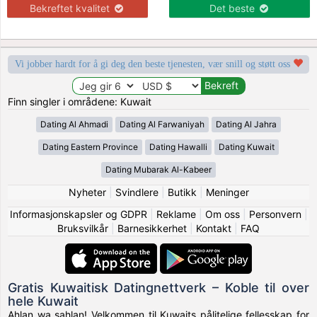
Bekreftet kvalitet
Det beste
Vi jobber hardt for å gi deg den beste tjenesten, vær snill og støtt oss
Finn singler i områdene: Kuwait
Dating Al Ahmadi
Dating Al Farwaniyah
Dating Al Jahra
Dating Eastern Province
Dating Hawalli
Dating Kuwait
Dating Mubarak Al-Kabeer
Nyheter
|
Svindlere
|
Butikk
|
Meninger
Informasjonskapsler og GDPR
|
Reklame
|
Om oss
|
Personvern
|
Bruksvilkår
|
Barnesikkerhet
|
Kontakt
|
FAQ
Gratis Kuwaitisk Datingnettverk – Koble til over
hele Kuwait
Ahlan wa sahlan! Velkommen til Kuwaits pålitelige fellesskap for