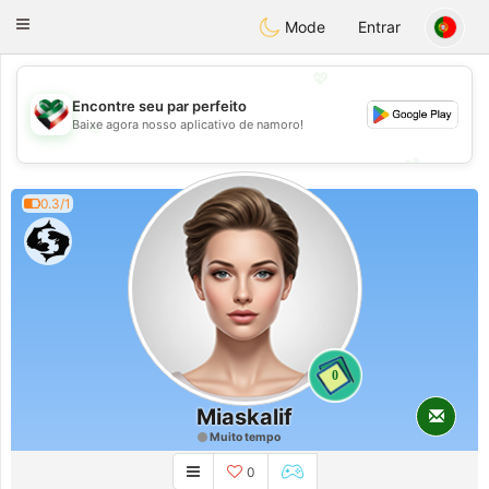
Kuwait
Chat
Toggle
Mode
Entrar
navigation
💖
Encontre seu par perfeito
Baixe agora nosso aplicativo de namoro!
💖
💕
💕
0.3/1
0
Miaskalif
Muito tempo
0