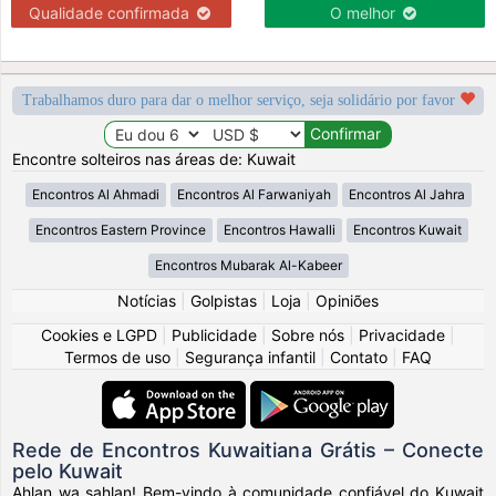
Qualidade confirmada
O melhor
Trabalhamos duro para dar o melhor serviço, seja solidário por favor
Encontre solteiros nas áreas de: Kuwait
Encontros Al Ahmadi
Encontros Al Farwaniyah
Encontros Al Jahra
Encontros Eastern Province
Encontros Hawalli
Encontros Kuwait
Encontros Mubarak Al-Kabeer
Notícias
|
Golpistas
|
Loja
|
Opiniões
Cookies e LGPD
|
Publicidade
|
Sobre nós
|
Privacidade
|
Termos de uso
|
Segurança infantil
|
Contato
|
FAQ
Rede de Encontros Kuwaitiana Grátis – Conecte
pelo Kuwait
Ahlan wa sahlan! Bem-vindo à comunidade confiável do Kuwait