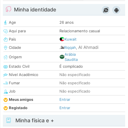
Minha identidade
Age
26 anos
Aqui para
Relacionamento casual
País
Kuwait
Al Ahmadi
Cidade
Riqqah
,
Arábia
Origem
Saudita
Estado Civil
É complicado
Nível Acadêmico
Não especificado
Fumar
Não especificado
Job
Não especificado
Meus amigos
Entrar
Registado
Entrar
Minha física e +