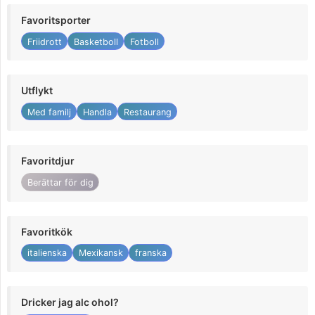
Favoritsporter
Friidrott
Basketboll
Fotboll
Utflykt
Med familj
Handla
Restaurang
Favoritdjur
Berättar för dig
Favoritkök
italienska
Mexikansk
franska
Dricker jag alc ohol?