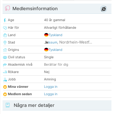
Medlemsinformation
Age
40 år gammal
Här för
Allvarligt förhållande
Land
Tyskland
Nordrhein-Westf...
Stad
Issum
,
Origins
Tyskland
Civil status
Single
Akademisk nivå
Berättar för dig
Rökare
Nej
Jobb
Amning
Mina vänner
Logga in
Medlem sedan
Logga in
Några mer detaljer