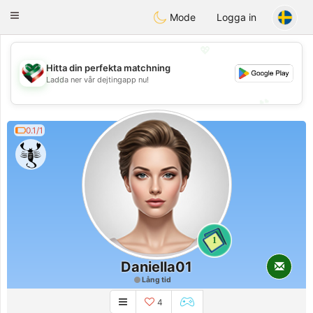
Kuwait
Chat
Toggle
Mode
Logga in
navigation
💖
Hitta din perfekta matchning
💖
Ladda ner vår dejtingapp nu!
💕
💕
0.1/1
1
Daniella01
Lång tid
4