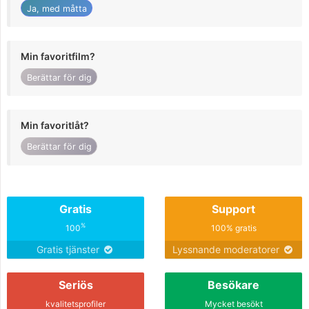
Ja, med måtta
Min favoritfilm?
Berättar för dig
Min favoritlåt?
Berättar för dig
Gratis
Support
%
100
100% gratis
Gratis tjänster
Lyssnande moderatorer
Seriös
Besökare
kvalitetsprofiler
Mycket besökt