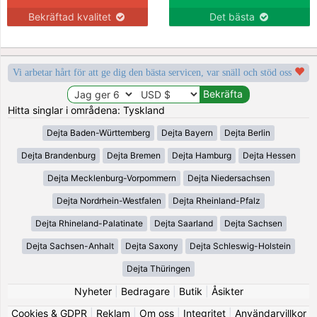
Bekräftad kvalitet
Det bästa
Vi arbetar hårt för att ge dig den bästa servicen, var snäll och stöd oss
Hitta singlar i områdena: Tyskland
Dejta Baden-Württemberg
Dejta Bayern
Dejta Berlin
Dejta Brandenburg
Dejta Bremen
Dejta Hamburg
Dejta Hessen
Dejta Mecklenburg-Vorpommern
Dejta Niedersachsen
Dejta Nordrhein-Westfalen
Dejta Rheinland-Pfalz
Dejta Rhineland-Palatinate
Dejta Saarland
Dejta Sachsen
Dejta Sachsen-Anhalt
Dejta Saxony
Dejta Schleswig-Holstein
Dejta Thüringen
Nyheter
|
Bedragare
|
Butik
|
Åsikter
Cookies & GDPR
|
Reklam
|
Om oss
|
Integritet
|
Användarvillkor