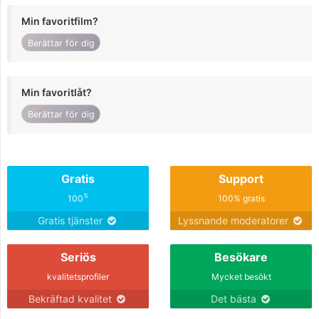
Min favoritfilm?
Berättar för dig
Min favoritlåt?
Berättar för dig
Gratis
Support
%
100
100% gratis
Gratis tjänster
Lyssnande moderatorer
Seriös
Besökare
kvalitetsprofiler
Mycket besökt
Bekräftad kvalitet
Det bästa