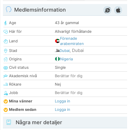
Medlemsinformation
Age
43 år gammal
Här för
Allvarligt förhållande
Förenade
Land
arabemiraten
Dubai
Stad
Dubai
,
Origins
Nigeria
Civil status
Single
Akademisk nivå
Berättar för dig
Rökare
Nej
Jobb
Berättar för dig
Mina vänner
Logga in
Medlem sedan
Logga in
Några mer detaljer