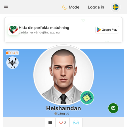
Kuwait
Chat
Toggle
Mode
Logga in
navigation
💖
Hitta din perfekta matchning
💖
Ladda ner vår dejtingapp nu!
💕
💕
0.4/1
1
Heishamdan
Lång tid
2