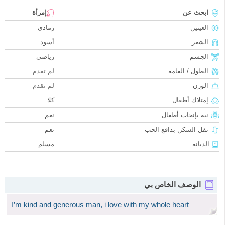
ابحث عن
إمرأة
العينين
رمادي
الشعر
أسود
الجسم
رياضي
الطول / القامة
لم تقدم
الوزن
لم تقدم
إمتلاك أطفال
كلا
نية بإنجاب أطفال
نعم
نقل السكن بدافع الحب
نعم
الديانة
مسلم
الوصف الخاص بي
I’m kind and generous man, i love with my whole heart