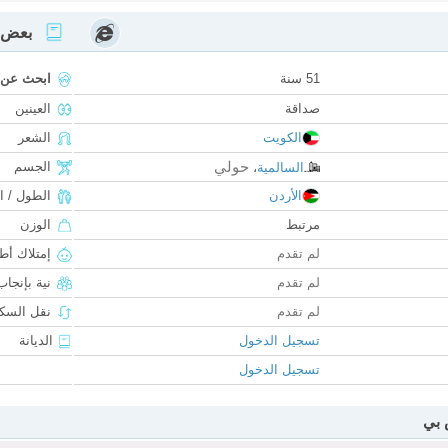
بعض ا
51 سنة
ابحث عن
صداقة
العينين
الكويت
الشعر
حولي
الجسم
السالمية
،
الأردن
الطول / ا
مرتبط
الوزن
لم تقدم
إمتلاك أط
لم تقدم
نية بإنجا
لم تقدم
نقل السكن
تسجيل الدخول
الديانة
تسجيل الدخول
 بي