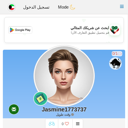
Kuwait
Chat
Toggle
Mode
تسجيل الدخول
navigation
💖
ابحث عن شريكك المثالي
قم بتحميل تطبيق التعارف الآن!
💖
💕
💕
0/1
0
Jasmine1773737
وقت طويل
0