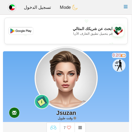
Kuwait
Chat
Toggle
Mode
تسجيل الدخول
navigation
💖
ابحث عن شريكك المثالي
💖
قم بتحميل تطبيق التعارف الآن!
💕
💕
0.2/1
1
Jsuzan
وقت طويل
7