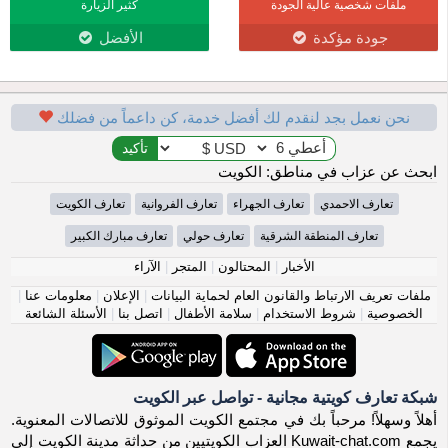
ملفات شخصية عالية الجودة
كثير الزيارة
جودة مؤكدة
الأفضل
نحن نعمل بجد لنقدم لك أفضل خدمة، كن داعماً من فضلك
ابحث عن عزاب في مناطق: الكويت
تعارف الاحمدي
تعارف الجهراء
تعارف الفروانية
تعارف الكويت
تعارف المنطقة الشرقية
تعارف حولي
تعارف مبارك الكبير
الأخبار
|
المحتالون
|
المتجر
|
الآراء
ملفات تعريف الارتباط والقانون العام لحماية البيانات
|
الإعلان
|
معلومات عنا
|
الخصوصية
|
شروط الاستخدام
|
سلامة الأطفال
|
اتصل بنا
|
الأسئلة الشائعة
شبكة تعارف كويتية مجانية - تواصل عبر الكويت
أهلاً وسهلاً! مرحباً بك في مجتمع الكويت الموثوق للاتصالات المعنوية.
يجمع Kuwait-chat.com العزاب الكويتيين من حداثة مدينة الكويت إلى