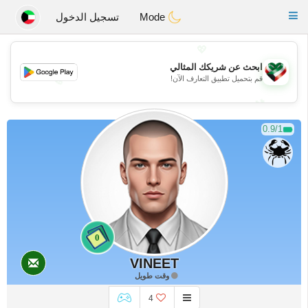
Kuwait
Chat
Toggle
Mode
تسجيل الدخول
navigation
💖
ابحث عن شريكك المثالي
قم بتحميل تطبيق التعارف الآن!
💖
💕
💕
0.9/1
0
VINEET
وقت طويل
4