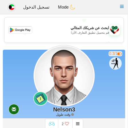
Kuwait
Chat
Toggle
Mode
تسجيل الدخول
navigation
💖
ابحث عن شريكك المثالي
قم بتحميل تطبيق التعارف الآن!
💖
💕
💕
0.3/1
1
Nelson3
وقت طويل
2