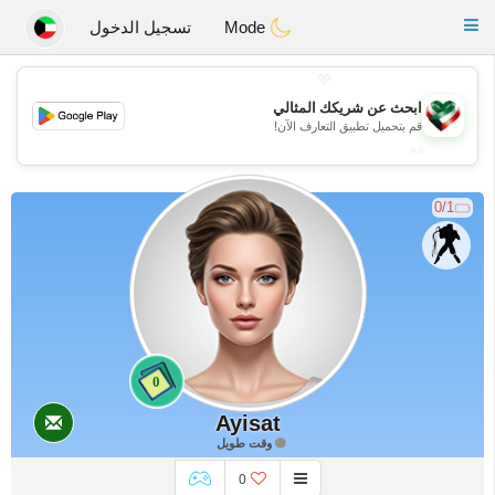
Kuwait
Chat
Toggle
Mode
تسجيل الدخول
navigation
💖
ابحث عن شريكك المثالي
💖
قم بتحميل تطبيق التعارف الآن!
💕
💕
0/1
0
Ayisat
وقت طويل
0