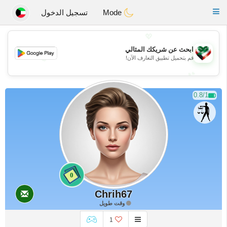
Kuwait
Chat
Toggle
Mode
تسجيل الدخول
navigation
💖
ابحث عن شريكك المثالي
💖
قم بتحميل تطبيق التعارف الآن!
💕
💕
0.8/1
0
Chrih67
وقت طويل
1