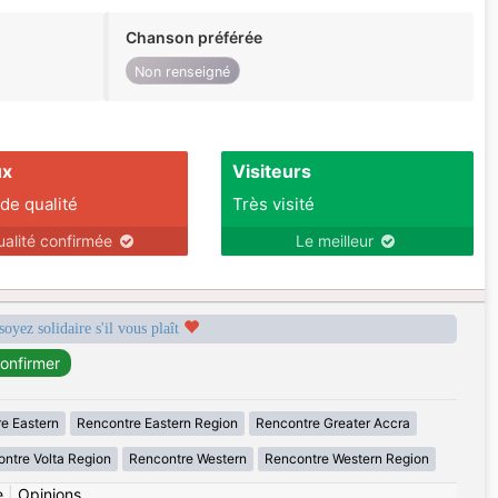
Chanson préférée
Non renseigné
ux
Visiteurs
 de qualité
Très visité
ualité confirmée
Le meilleur
soyez solidaire s'il vous plaît
e Eastern
Rencontre Eastern Region
Rencontre Greater Accra
ntre Volta Region
Rencontre Western
Rencontre Western Region
e
|
Opinions