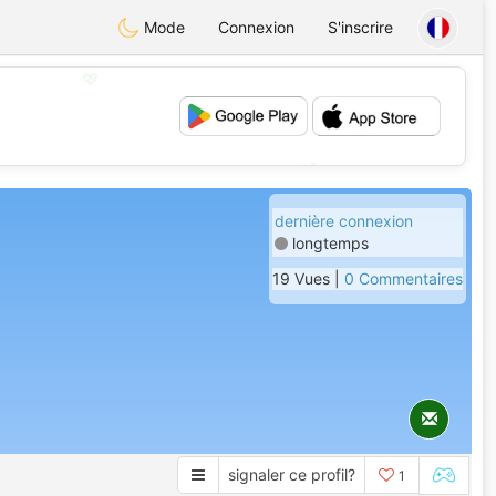
Mode
Connexion
S'inscrire
💖
💕
dernière connexion
longtemps
19 Vues |
0 Commentaires
signaler ce profil?
1