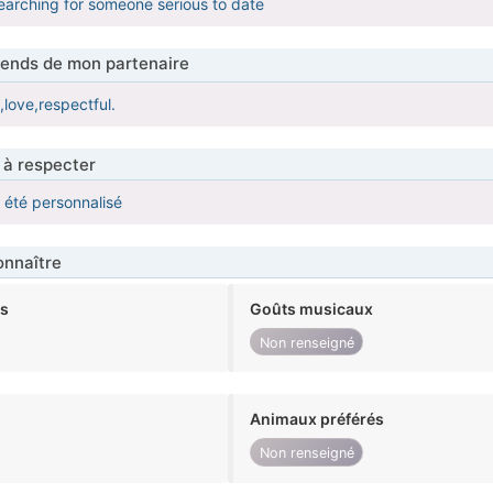
earching for someone serious to date
tends de mon partenaire
love,respectful.
 à respecter
a été personnalisé
nnaître
ts
Goûts musicaux
Non renseigné
Animaux préférés
Non renseigné