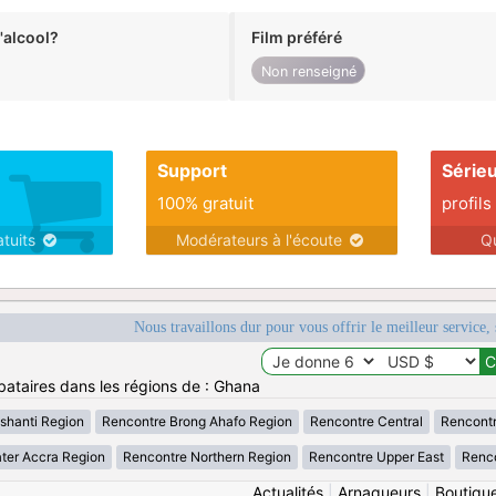
alcool?
Film préféré
Non renseigné
Support
Série
100% gratuit
profils
atuits
Modérateurs à l'écoute
Q
Nous travaillons dur pour vous offrir le meilleur service, 
bataires dans les régions de : Ghana
shanti Region
Rencontre Brong Ahafo Region
Rencontre Central
Rencontr
ter Accra Region
Rencontre Northern Region
Rencontre Upper East
Renco
Actualités
|
Arnaqueurs
|
Boutiqu