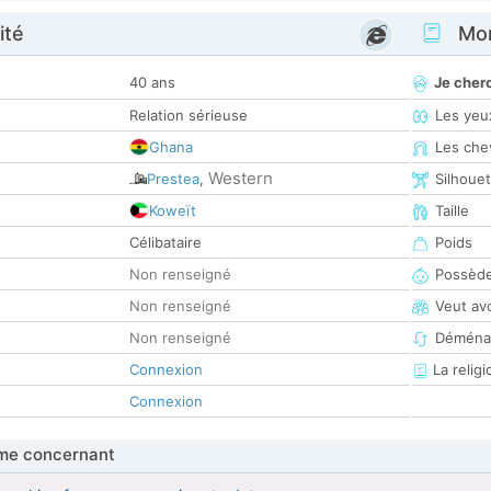
ité
Mon
40 ans
Je cher
Relation sérieuse
Les yeu
Ghana
Les che
Western
Prestea
,
Silhoue
Koweït
Taille
Célibataire
Poids
Non renseigné
Possède
Non renseigné
Veut av
Non renseigné
Déména
Connexion
La religi
Connexion
me concernant