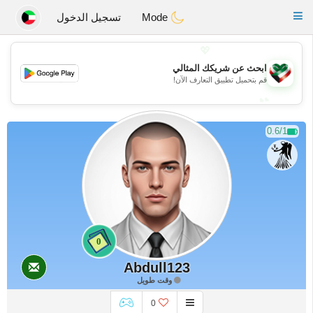
Kuwait
Chat
Toggle
Mode
تسجيل الدخول
navigation
💖
ابحث عن شريكك المثالي
💖
قم بتحميل تطبيق التعارف الآن!
💕
💕
0.6/1
0
Abdull123
وقت طويل
0