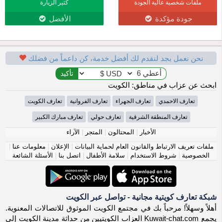
ملفات شخصية عالية الجودة
كثير الزيارة
جودة مؤكدة
الأفضل
نحن نعمل بجد لنقدم لك أفضل خدمة، كن داعماً من فضلك
ابحث عن عزاب في مناطق: الكويت
تعارف الاحمدي
تعارف الجهراء
تعارف الفروانية
تعارف الكويت
تعارف المنطقة الشرقية
تعارف حولي
تعارف مبارك الكبير
الأخبار
|
المحتالون
|
المتجر
|
الآراء
ملفات تعريف الارتباط والقانون العام لحماية البيانات
|
الإعلان
|
معلومات عنا
|
الخصوصية
|
شروط الاستخدام
|
سلامة الأطفال
|
اتصل بنا
|
الأسئلة الشائعة
شبكة تعارف كويتية مجانية - تواصل عبر الكويت
أهلاً وسهلاً! مرحباً بك في مجتمع الكويت الموثوق للاتصالات المعنوية.
يجمع Kuwait-chat.com العزاب الكويتيين من حداثة مدينة الكويت إلى