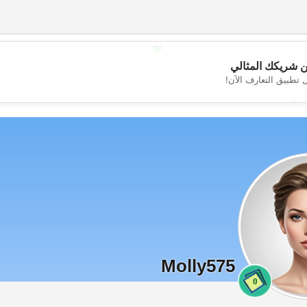
💖
 شريكك المثالي
 تطبيق التعارف الآن!
💕
Molly575
0