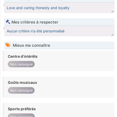
Love and caring Honesty and loyalty
Mes critères à respecter
Aucun critère n'a été personnalisé
Mieux me connaître
Centre d'intérêts
Non renseigné
Goûts musicaux
Non renseigné
Sports préférés
Non renseigné